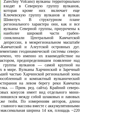
Zarechny Volcano) вулканы территориально
входят в Северную группу вулканов,
которая кроме них включает еще
Ключевскую группу вулканов и вулкан
Шивелуч. В структурном плане
регионального характера они, как и все
вулканы Северной группы, приурочены к
наиболее широкой части грабен-
синклинали Центральной Камчатской
депрессии, в межрегиональном масштабе
Камчатской и Алеутской островных дуг.
лементами геодинамической системы северо-
ючено, что именно их взаимодействие на
актором, предопределившим появление над
ой группы вулканов — самой крупной на
х в мире. Вулканы Харчинский и Заречный
льшей частью Харчинской региональной зоны
бособленный и компактный вулканический
остирания на левом берегу реки Камчатка
лка. — Прим. ред. сайта). Крайний северо-
овых конусов имеет вид отдельного мини-
 слившихся между собой шлаковых и лавовых
акже тюйя. По измерениям авторов, длина
 главного массива вместе с аккумулятивными
 максимальная ширина 14 км, площадь ~220