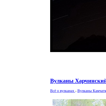
Вулканы Харчинский
Всё о вулканах
-
Вулканы Камчат