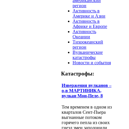
американский
регион
Активность в
Америке и Азии
Активность в
Африке и Европе
Активность
Океании
Тихоокеанский
регион
Вулканические
катастрофы
Новости и события
Катастрофы:
Извержения вулканов –
о-в МАРТИНИКА,
вулкан Мон-Пеле, 8
Тем временем в одном из
кварталов Сент-Пьера
выгнанные потоком
горячего пепла из своих
гнезд змеи заполонили