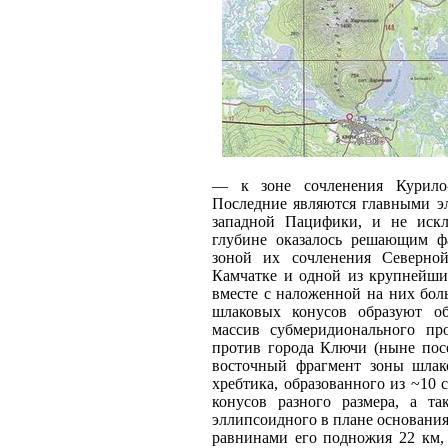
— к зоне сочленения Курило-
Последние являются главными э
западной Пацифики, и не искл
глубине оказалось решающим ф
зоной их сочленения Северн
Камчатке и одной из крупнейши
вместе с наложенной на них бо
шлаковых конусов образуют о
массив субмеридионального пр
против города Ключи (ныне посе
восточный фрагмент зоны шлак
хребтика, образованного из ~10
конусов разного размера, а т
эллипсоидного в плане основания
равнинами его подножия 22 км,