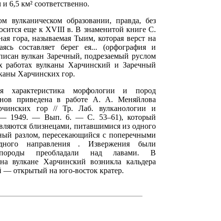
 и 6,5 км² соответственно.
м вулканическом образовании, правда, без
осится еще к XVIII в. В знаменитой книге С.
ная гора, называемая Тыим, которая верст на
сь составляет берег ея... (орфография и
описан вулкан Заречный, подрезаемый руслом
х работах вулканы Харчинский и Заречный
каны Харчинских гор.
ная характеристика морфологии и пород
анов приведена в работе А. А. Меняйлова
чинских гор // Тр. Лаб. вулканологии и
 — 1949. — Вып. 6. — С. 53–61), который
.являются близнецами, питавшимися из одного
очный разлом, пересекающийся с поперечными
падного направления . Извержения были
е породы преобладали над лавами. В
на вулкане Харчинский возникла кальдера
й — открытый на юго-восток кратер.