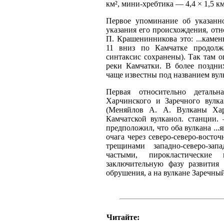
км², мини-хребтика — 4,4 × 1,5 км
Первое упоминание об указанно
указания его происхождения, отн
П. Крашенинникова это: ...камен
11 вниз по Камчатке продолжая
синтаксис сохранены). Так там 
реки Камчатки. В более поздни
чаще известны под названием вул
Первая относительно деталь
Харчинского и Заречного вулк
(Меняйлов А. А. Вулканы Хар
Камчатской вулканол. станции.
предположил, что оба вулкана ..
очага через северо-северо-вост
трещинами западно-северо-за
частыми, пирокластически
заключительную фазу развития 
обрушения, а на вулкане Заречны
Читайте: