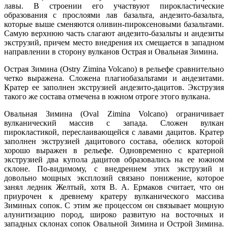
лавы. В строении его участвуют пирокластические
образования с прослоями лав базальта, андезито-базальта,
которые выше сменяются оливин-пироксеновыми базальтами.
Самую верхнюю часть слагают андезито-базальты и андезиты
экструзий, причем место внедрения их смещается в западном
направлении в сторону вулканов Острая и Овальная Зимина.
Острая Зимина (Ostry Zimina Volcano) в рельефе сравнительно
четко выражена. Сложена плагиобазальтами и андезитами.
Кратер ее заполнен экструзией андезито-дацитов. Экструзия
такого же состава отмечена в южном отроге этого вулкана.
Овальная Зимина (Oval Zimina Volcano) ограничивает
вулканический массив с запада. Сложен вулкан
пирокластикой, переслаивающейся с лавами дацитов. Кратер
заполнен экструзией дацитового состава, обелиск которой
хорошо выражен в рельефе. Одновременно с кратерной
экструзией два купола дацитов образовались на ее южном
склоне. По-видимому, с внедрением этих экструзий и
довольно мощных эксплозий связано понижение, которое
занял ледник Желтый, хотя В. А. Ермаков считает, что он
приурочен к древнему кратеру вулканического массива
Зиминых сопок. С этим же процессом он связывает мощную
алунитизацию пород, широко развитую на восточных и
западных склонах сопок Овальной Зимина и Острой Зимина.