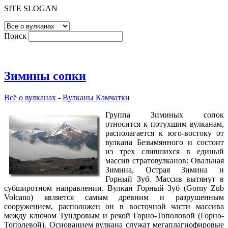
SITE SLOGAN
Поиск
Зимины сопки
Всё о вулканах
-
Вулканы Камчатки
Группа Зиминых сопок
относится к потухшим вулканам,
располагается к юго-востоку от
вулкана Безымянного и состоит
из трех слившихся в единый
массив стратовулканов: Овальная
Зимина, Острая Зимина и
Горный Зуб. Массив вытянут в
субширотном направлении. Вулкан Горный Зуб (Gorny Zub
Volcano) является самым древним и разрушенным
сооружением, расположен он в восточной части массива
между ключом Тундровым и рекой Горно-Тополовой (Горно-
Тополевой). Основанием вулкана служат мегаплагиофировые