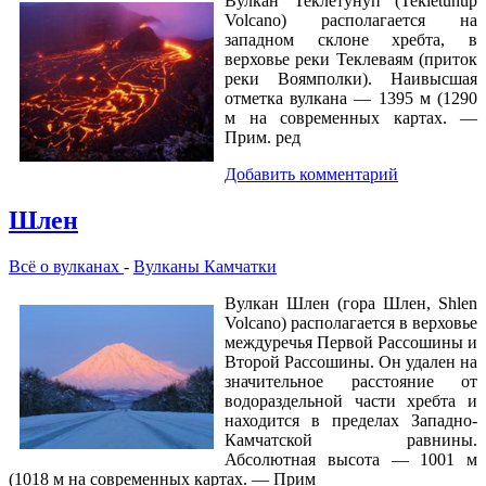
Вулкан Теклетунуп (Tekletunup
Volcano) располагается на
западном склоне хребта, в
верховье реки Теклеваям (приток
реки Воямполки). Наивысшая
отметка вулкана — 1395 м (1290
м на современных картах. —
Прим. ред
Добавить комментарий
Шлен
Всё о вулканах
-
Вулканы Камчатки
Вулкан Шлен (гора Шлен, Shlen
Volcano) располагается в верховье
междуречья Первой Рассошины и
Второй Рассошины. Он удален на
значительное расстояние от
водораздельной части хребта и
находится в пределах Западно-
Камчатской равнины.
Абсолютная высота — 1001 м
(1018 м на современных картах. — Прим