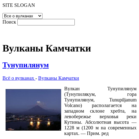
SITE SLOGAN
Поиск
Вулканы Камчатки
Тунупилянум
Всё о вулканах
-
Вулканы Камчатки
Вулкан Тунупилянум
(Тунупилякум, гора
Тунупилянум, Tunupiljanum
Volcano) располагается на
западном склоне хребта, на
левобережье верховья реки
Кутины. Абсолютная высота —
1228 м (1200 м на современных
картах. — Прим. ред