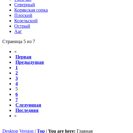
Северный
Корякская сопка
Плоский
Козельский
Острый
Ааг
Страница 5 из 7
«
Первая
Предыдущая
1
2
3
4
5
6
7
Следующая
Последняя
»
Desktop Version
|
Top
|
You are here:
Главная