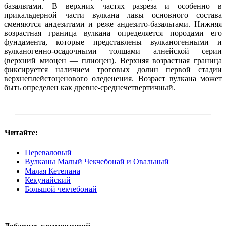
базальтами. В верхних частях разреза и особенно в
прикальдерной части вулкана лавы основного состава
сменяются андезитами и реже андезито-базальтами. Нижняя
возрастная граница вулкана определяется породами его
фундамента, которые представлены вулканогенными и
вулканогенно-осадочными толщами алнейской серии
(верхний миоцен — плиоцен). Верхняя возрастная граница
фиксируется наличием троговых долин первой стадии
верхнеплейстоценового оледенения. Возраст вулкана может
быть определен как древне-среднечетвертичный.
Читайте:
Переваловый
Вулканы Малый Чекчебонай и Овальный
Малая Кетепана
Кекунайский
Большой чекчебонай