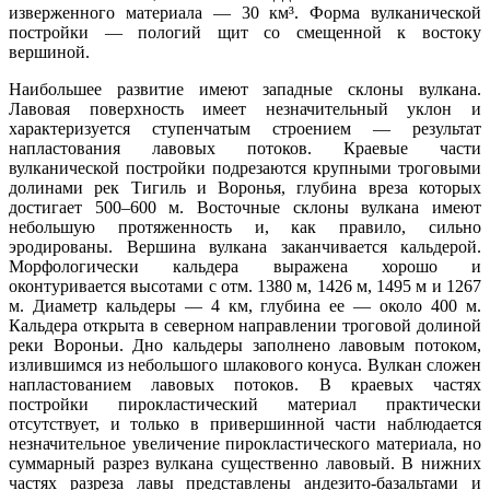
изверженного материала — 30 км³. Форма вулканической
постройки — пологий щит со смещенной к востоку
вершиной.
Наибольшее развитие имеют западные склоны вулкана.
Лавовая поверхность имеет незначительный уклон и
характеризуется ступенчатым строением — результат
напластования лавовых потоков. Краевые части
вулканической постройки подрезаются крупными троговыми
долинами рек Тигиль и Воронья, глубина вреза которых
достигает 500–600 м. Восточные склоны вулкана имеют
небольшую протяженность и, как правило, сильно
эродированы. Вершина вулкана заканчивается кальдерой.
Морфологически кальдера выражена хорошо и
оконтуривается высотами с отм. 1380 м, 1426 м, 1495 м и 1267
м. Диаметр кальдеры — 4 км, глубина ее — около 400 м.
Кальдера открыта в северном направлении троговой долиной
реки Вороньи. Дно кальдеры заполнено лавовым потоком,
излившимся из небольшого шлакового конуса. Вулкан сложен
напластованием лавовых потоков. В краевых частях
постройки пирокластический материал практически
отсутствует, и только в привершинной части наблюдается
незначительное увеличение пирокластического материала, но
суммарный разрез вулкана существенно лавовый. В нижних
частях разреза лавы представлены андезито-базальтами и