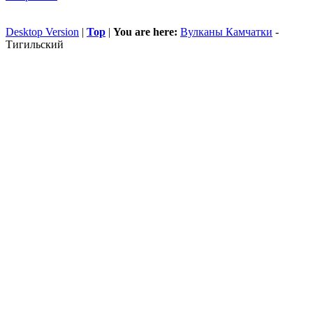
Desktop Version
|
Top
|
You are here:
Вулканы Камчатки
-
Тигильский