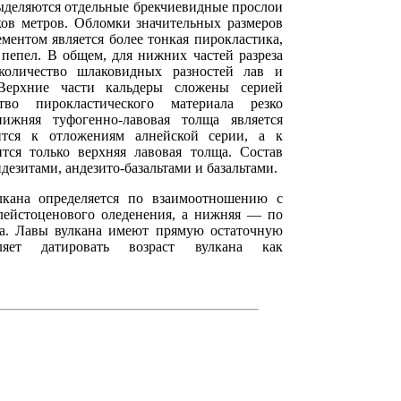
ыделяются отдельные брекчиевидные прослои
ков метров. Обломки значительных размеров
ментом является более тонкая пирокластика,
 пепел. В общем, для нижних частей разреза
количество шлаковидных разностей лав и
 Верхние части кальдеры сложены серией
тво пирокластического материала резко
ижняя туфогенно-лавовая толща является
ится к отложениям алнейской серии, а к
ится только верхняя лавовая толща. Состав
дезитами, андезито-базальтами и базальтами.
лкана определяется по взаимоотношению с
лейстоценового оледенения, а нижняя — по
а. Лавы вулкана имеют прямую остаточную
ляет датировать возраст вулкана как