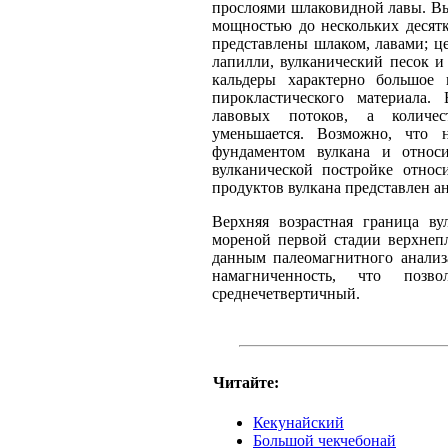
прослоями шлаковидной лавы. В
мощностью до нескольких десят
представлены шлаком, лавами; це
лапилли, вулканический песок и
кальдеры характерно большое 
пирокластического материала.
лавовых потоков, а количес
уменьшается. Возможно, что н
фундаментом вулкана и относ
вулканической постройке относ
продуктов вулкана представлен ан
Верхняя возрастная граница ву
мореной первой стадии верхнеп
данным палеомагнитного анализ
намагниченность, что позво
среднечетвертичный.
Читайте:
Кекунайский
Большой чекчебонай