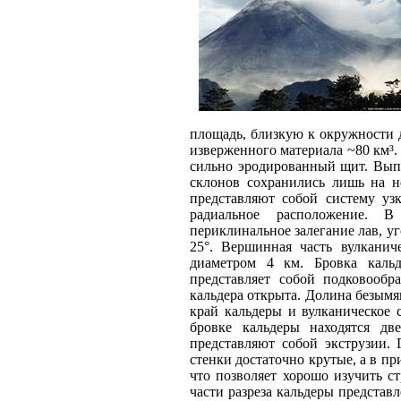
площадь, близкую к окружности 
изверженного материала ~80 км³
сильно эродированный щит. Вып
склонов сохранились лишь на н
представляют собой систему уз
радиальное расположение. В
периклинальное залегание лав, уг
25°. Вершинная часть вулканич
диаметром 4 км. Бровка каль
представляет собой подковообр
кальдера открыта. Долина безымя
край кальдеры и вулканическое
бровке кальдеры находятся дв
представляют собой экструзии.
стенки достаточно крутые, а в п
что позволяет хорошо изучить с
части разреза кальдеры предста