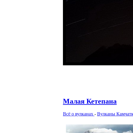
Малая Кетепана
Всё о вулканах
-
Вулканы Камчат