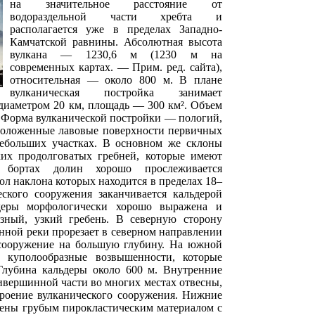
на значительное расстояние от
водораздельной части хребта и
располагается уже в пределах Западно-
Камчатской равнины. Абсолютная высота
вулкана — 1230,6 м (1230 м на
современных картах. — Прим. ред. сайта),
относительная — около 800 м. В плане
вулканическая постройка занимает
диаметром 20 км, площадь — 300 км². Объем
. Форма вулканической постройки — пологий,
оложенные лавовые поверхности первичных
ебольших участках. В основном же склоны
ких продолговатых гребней, которые имеют
 бортах долин хорошо прослеживается
ол наклона которых находится в пределах 18–
еского сооружения заканчивается кальдерой
деры морфологически хорошо выражена и
азный, узкий гребень. В северную сторону
нной реки прорезает в северном направлении
 сооружение на большую глубину. На южной
е куполообразные возвышенности, которые
 Глубина кальдеры около 600 м. Внутренние
ривершинной части во многих местах отвесны,
троение вулканического сооружения. Нижние
влены грубым пирокластическим материалом с