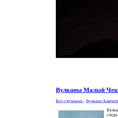
Вулканы Малый Чек
Всё о вулканах
-
Вулканы Камчат
Вулк
следы