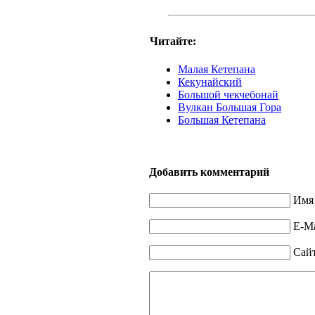
Читайте:
Малая Кетепана
Кекунайский
Большой чекчебонай
Вулкан Большая Гора
Большая Кетепана
Добавить комментарий
Имя 
E-Ma
Сай