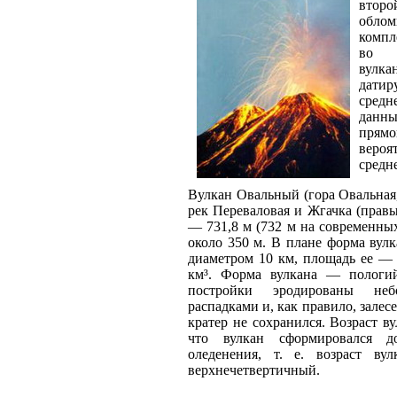
второ
облом
компл
во 
вулка
датир
сред
данны
прямо
вероя
средн
Вулкан Овальный (гора Овальная,
рек Переваловая и Жгачка (прав
— 731,8 м (732 м на современных
около 350 м. В плане форма вул
диаметром 10 км, площадь ее —
км³. Форма вулкана — пологи
постройки эродированы неб
распадками и, как правило, залес
кратер не сохранился. Возраст ву
что вулкан сформировался д
оледенения, т. е. возраст ву
верхнечетвертичный.