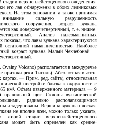
й стадии верхнеплейстоценового оледенения,
ки его лав обнаружены в обоих ледниковых
ексах. На этом основании, а также принимая
внимание сильную разрушенность
нического сооружения, возраст вулкана
уется как доверхнечетвертичный, т. е. нижне-
нечетвертичный. Анализ палеомагнитных
х показал, что лавы вулкана характеризуются
й остаточной намагниченностью. Наиболее
тный возраст вулкана Малый Чекчебонай —
ечетвертичный.
 Ovalny Volcano) располагается в междуречье
ые притоки реки Тигиль). Абсолютная высота
 картах. — Прим. ред. сайта), относительная
канической постройки близка к окружности с
 65 км². Объем изверженного материала — 9
й правильный щит. Склоны вулканической
ольшими, радиально располагающимися
ены и задернованы. Вершина вулкана плоская,
лкана не вполне ясен, можно только указать,
о второй стадии верхнеплейстоценового
лкана может быть определен как средне-