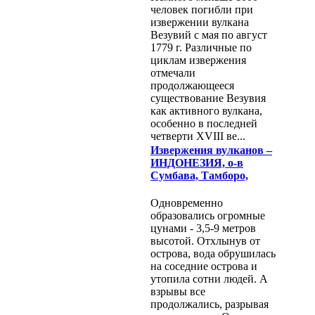
человек погибли при
извержении вулкана
Везувий с мая по август
1779 г. Различные по
циклам извержения
отмечали
продолжающееся
существование Везувия
как активного вулкана,
особенно в последней
четверти XVIII ве...
Извержения вулканов –
ИНДОНЕЗИЯ, о-в
Сумбава, Тамборо,
Одновременно
образовались огромные
цунами - 3,5-9 метров
высотой. Отхлынув от
острова, вода обрушилась
на соседние острова и
утопила сотни людей. А
взрывы все
продолжались, разрывая