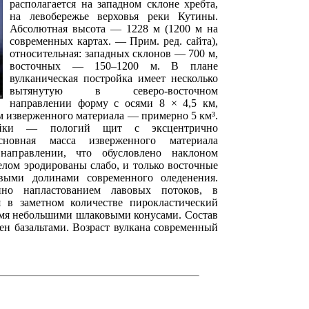
располагается на западном склоне хребта,
на левобережье верховья реки Кутины.
Абсолютная высота — 1228 м (1200 м на
современных картах. — Прим. ред. сайта),
относительная: западных склонов — 700 м,
восточных — 150–1200 м. В плане
вулканическая постройка имеет несколько
вытянутую в северо-восточном
направлении форму с осями 8 × 4,5 км,
м изверженного материала — примерно 5 км³.
ройки — пологий щит с эксцентрично
новная масса изверженного материала
 направлении, что обусловлено наклоном
елом эродированы слабо, и только восточные
выми долинами современного оледенения.
нно напластованием лавовых потоков, в
 в заметном количестве пирокластический
емя небольшими шлаковыми конусами. Состав
ен базальтами. Возраст вулкана современный