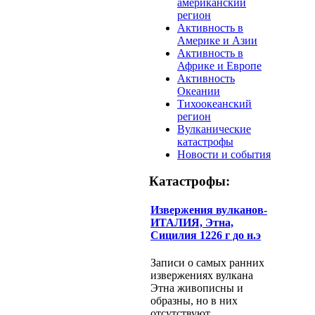
американский
регион
Активность в
Америке и Азии
Активность в
Африке и Европе
Активность
Океании
Тихоокеанский
регион
Вулканические
катастрофы
Новости и события
Катастрофы:
Извержения вулканов-
ИТАЛИЯ, Этна,
Сицилия 1226 г до н.э
Записи о самых ранних
извержениях вулкана
Этна живописны и
образны, но в них
отсутствуют