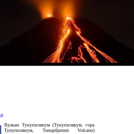
ки
Вулкан Тунупилянум (Тунупилякум, гора
Тунупилянум, Tunupiljanum Volcano)