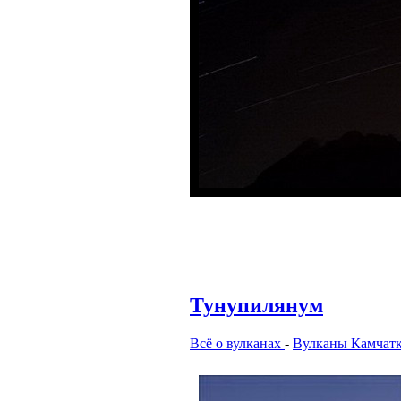
Тунупилянум
Всё о вулканах
-
Вулканы Камчат