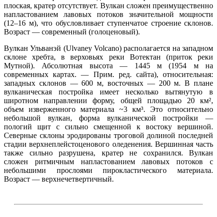
плоская, кратер отсутствует. Вулкан сложен преимущественно
напластованием лавовых потоков значительной мощности
(12–16 м), что обусловливает ступенчатое строение склонов.
Возраст — современный (голоценовый).
Вулкан Ульванэй (Ulvaney Volcano) располагается на западном
склоне хребта, в верховьях реки Вотектан (приток реки
Мутной). Абсолютная высота — 1445 м (1954 м на
современных картах. — Прим. ред. сайта), относительная:
западных склонов — 600 м, восточных — 200 м. В плане
вулканическая постройка имеет несколько вытянутую в
широтном направлении форму, общей площадью 20 км²,
объем изверженного материала ~3 км³. Это относительно
небольшой вулкан, форма вулканической постройки —
пологий щит с сильно смещенной к востоку вершиной.
Северные склоны эродированы троговой долиной последней
стадии верхнеплейстоценового оледенения. Вершинная часть
также сильно разрушена, кратер не сохранился. Вулкан
сложен ритмичным напластованием лавовых потоков с
небольшими прослоями пирокластического материала.
Возраст — верхнечетвертичный.