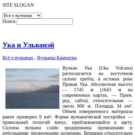
SITE SLOGAN
Поиск
Ука и Ульванэй
Всё о вулканах
-
Вулканы Камчатки
Вулкан Ука (Uka Volcano)
располагается на восточном
склоне хребта, в истоках реки
Правая Ука. Абсолютная высота
— 1745 м (1643 м на
современных картах. — Прим.
ред. сайта), относительная —
около 800 м. Площадь 34 км².
Объем изверженного материала
равен примерно 9 км³. Форма вулканической постройки —
правильный пологий конус, приближающийся к щиту.
Склоны вулкана слабо эродированы промоинами и
небольшими эрозионными долинами. Вершина относительно