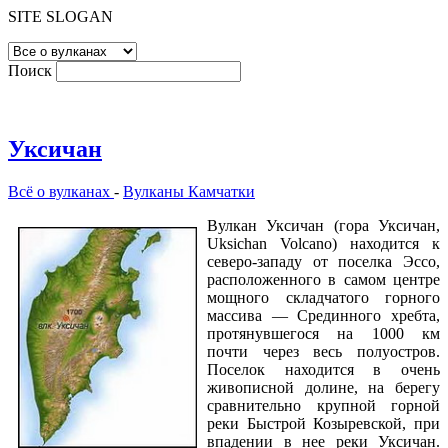
SITE SLOGAN
Поиск
Уксичан
Всё о вулканах
-
Вулканы Камчатки
Вулкан Уксичан (гора Уксичан,
Uksichan Volcano) находится к
северо-западу от поселка Эссо,
расположенного в самом центре
мощного складчатого горного
массива — Срединного хребта,
протянувшегося на 1000 км
почти через весь полуостров.
Поселок находится в очень
живописной долине, на берегу
сравнительно крупной горной
реки Быстрой Козыревской, при
впадении в нее реки Уксичан.