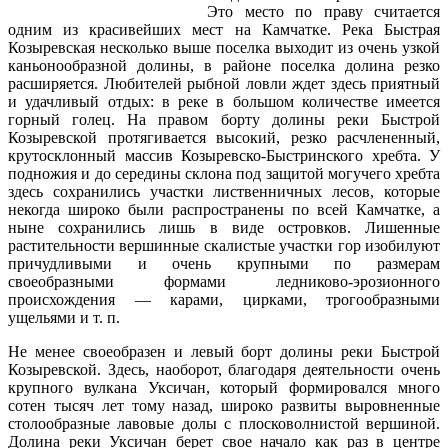
Это место по праву считается
одним из красивейших мест на Камчатке. Река Быстрая
Козыревская несколько выше поселка выходит из очень узкой
каньонообразной долины, в районе поселка долина резко
расширяется. Любителей рыбной ловли ждет здесь приятный
и удачливый отдых: в реке в большом количестве имеется
горный голец. На правом борту долины реки Быстрой
Козыревской протягивается высокий, резко расчлененный,
крутосклонный массив Козыревско-Быстринского хребта. У
подножия и до середины склона под защитой могучего хребта
здесь сохранились участки лиственничных лесов, которые
некогда широко были распространены по всей Камчатке, а
ныне сохранились лишь в виде островков. Лишенные
растительности вершинные скалистые участки гор изобилуют
причудливыми и очень крупными по размерам
своеобразными формами ледниково-эрозионного
происхождения — карами, цирками, трогообразными
ущельями и т. п.
Не менее своеобразен и левый борт долины реки Быстрой
Козыревской. Здесь, наоборот, благодаря деятельности очень
крупного вулкана Уксичан, который формировался много
сотен тысяч лет тому назад, широко развиты выровненные
столообразные лавовые долы с плосковолнистой вершиной.
Долина реки Уксичан берет свое начало как раз в центре