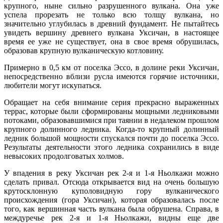
крупного, ныне сильно разрушенного вулкана. Она уже
успела прорезать не только всю толщу вулкана, но
значительно углубилась в древний фундамент. Не пытайтесь
увидеть вершину древнего вулкана Уксичан, в настоящее
время ее уже не существует, она в свое время обрушилась,
образовав крупную вулканическую котловину.
Примерно в 0,5 км от поселка Эссо, в долине реки Уксичан,
непосредственно вблизи русла имеются горячие источники,
любители могут искупаться.
Обращает на себя внимание серия прекрасно выраженных
террас, которые были сформированы мощными ледниковыми
потоками, образовавшимися при таянии в недалеком прошлом
крупного долинного ледника. Когда-то крупный долинный
ледник большой мощности спускался почти до поселка Эссо.
Результаты деятельности этого ледника сохранились в виде
невысоких продолговатых холмов.
У впадения в реку Уксичан рек 2-я и 1-я Ньолкажи можно
сделать привал. Отсюда открывается вид на очень большую
крутосклонную куполовидную гору вулканического
происхождения (гора Уксичан), которая образовалась после
того, как вершинная часть вулкана была обрушена. Справа, в
междуречье рек 2-я и 1-я Ньолкажи, видны еще две