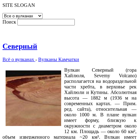
SITE SLOGAN
Поиск
Северный
Всё о вулканах
-
Вулканы Камчатки
Вулкан Северный (гора
Хайлюля, Severny Volcano)
располагается на водораздельной
части хребта, в верховье рек
Хайлюли и Кутины. Абсолютная
высота — 1882 м (1936 м на
современных картах. — Прим.
ред. сайта), относительная —
около 1000 м. В плане вулкан
имеет форму, близкую к
окружности с диаметром около
12 км. Площадь — около 60 км²,
объем изверженного материала ~20 км³. Вулкан имеет