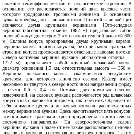
сложное геоморфологическое и геологическое строение. В
основании его располагается пологий щит, краевые части
которого эродированы троговыми долинами. В основании
вулкана преобладают лавовые потоки. Пологий лавовый щит
венчается двумя крупными вершинами. Юго-западная
вершина (абсолютная отметка 1882 м) представляет собой
пологий конус диаметром 3 км и относительной высотой 600
м. Склоны конуса эродированы двумя крупными карами,
вершина конуса плоско-выпуклая, без признаков кратера. В
строении конуса прослеживаются отдельные лавовые потоки.
Северо-восточная вершина вулкана (абсолютная отметка —
1722 м) представляет собой крупный шлаковый конус,
диаметр основания 1,5 км, относительная высота — 350 м.
Вершина шлакового конуса заканчивается неглубоким
кратером, дно которого заполнено озером. Кратер имеет
несколько вытянутую в северо-восточном направлении форму
с осями 0,6 × 0,4 км. Помимо двух крупных центров
извержений, на склонах вулкана располагается ряд шлаковых
конусов как с лавовыми потоками, так и без них. Обращает на
себя внимание цепочка шлаковых конусов, расположенных
между вершинами вулкана. Здесь насчитывается пять конусов,
все они имеют кратеры и строго приурочены к линии северо-
восточного направления. На северо-восточном склоне
вершины вулкана и далее от нее также располагается цепочка
шлаковых конусов, состоящая из четырех построек. Таким