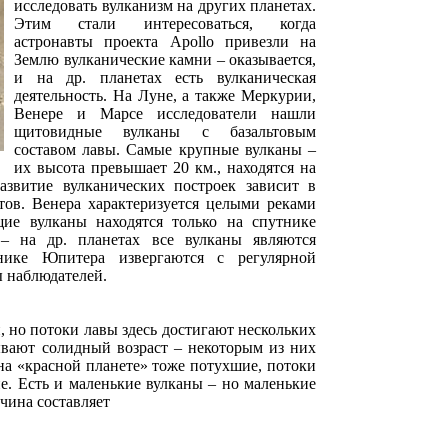
исследовать вулканизм на других планетах.
Этим стали интересоваться, когда
астронавты проекта Apollo привезли на
Землю вулканические камни – оказывается,
и на др. планетах есть вулканическая
деятельность. На Луне, а также Меркурии,
Венере и Марсе исследователи нашли
щитовидные вулканы с базальтовым
составом лавы. Самые крупные вулканы –
их высота превышает 20 км., находятся на
звитие вулканических построек зависит в
тов. Венера характеризуется целыми реками
ие вулканы находятся только на спутнике
– на др. планетах все вулканы являются
нике Юпитера извергаются с регулярной
ы наблюдателей.
, но потоки лавы здесь достигают нескольких
ывают солидный возраст – некоторым из них
на «красной планете» тоже потухшие, потоки
е. Есть и маленькие вулканы – но маленькие
ичина составляет