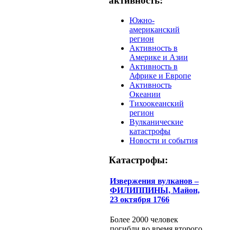
активность:
Южно-
американский
регион
Активность в
Америке и Азии
Активность в
Африке и Европе
Активность
Океании
Тихоокеанский
регион
Вулканические
катастрофы
Новости и события
Катастрофы:
Извержения вулканов –
ФИЛИППИНЫ, Майон,
23 октября 1766
Более 2000 человек
погибли во время второго