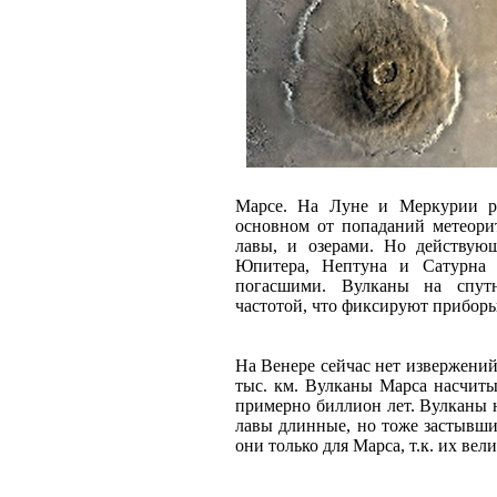
Марсе. На Луне и Меркурии ра
основном от попаданий метеори
лавы, и озерами. Но действующ
Юпитера, Нептуна и Сатурна 
погасшими. Вулканы на спут
частотой, что фиксируют прибор
На Венере сейчас нет извержений
тыс. км. Вулканы Марса насчит
примерно биллион лет. Вулканы 
лавы длинные, но тоже застывши
они только для Марса, т.к. их вел