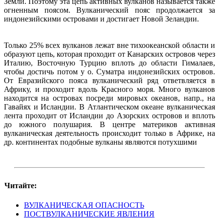
Земли. Поэтому эта цепь активных вулканов называется также
огненным поясом. Вулканический пояс продолжается за
индонезийскими островами и достигает Новой Зеландии.
Только 25% всех вулканов лежат вне тихоокеанской области и
образуют цепь, которая проходит от Канарских островов через
Италию, Восточную Турцию вплоть до области Гималаев,
чтобы достичь потом у о. Суматра индонезийских островов.
От Евразийского пояса вулканический ряд ответвляется в
Африку, и проходит вдоль Красного моря. Много вулканов
находится на островах посреди мировых океанов, напр., на
Гавайях и Исландии. В Атлантическом океане вулканическая
лента проходит от Исландии до Азорских островов и вплоть
до южного полушария. В центре материков активная
вулканическая деятельность происходит только в Африке, на
др. континентах подобные вулканы являются потухшими
Читайте:
ВУЛКАНИЧЕСКАЯ ОПАСНОСТЬ
ПОСТВУЛКАНИЧЕСКИЕ ЯВЛЕНИЯ