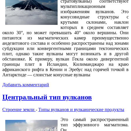
стратовулканы) соответствуют
мультипликационным
изображениям вулканов. Это
конусовидные структуры с
крутыми склонами, наклон
которых в среднем составляет
около 30°, но может превышать 40° около вершины. Они
питаются из магматических камер преимущественно
андезитового состава и особенно распространены над зонами
субдукции или конвергентными границами тектонических
плит, однако такие вулканы могут возникать и в другой
обстановке. К примеру, вулкан Гекла около дивергентной
границы плит в Исландии, Килиманджаро на краю
африканского рифта в Кении и Эребус над горячей точкой в
Антарктиде — слоистые конусные вулканы
Добавить комментарий
Центральный тип вулканов
Строение земли
-
Типы вулканов и вулканические продукты
Это самый распространенный
тип эффузивного магматизма.
Он