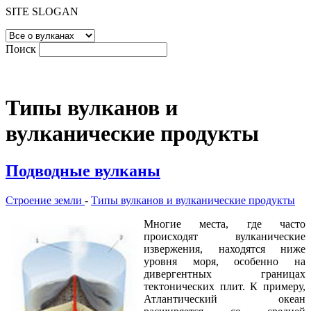
SITE SLOGAN
Поиск
Типы вулканов и
вулканические продукты
Подводные вулканы
Строение земли
-
Типы вулканов и вулканические продукты
Многие места, где часто
происходят вулканические
извержения, находятся ниже
уровня моря, особенно на
дивергентных границах
тектонических плит. К примеру,
Атлантический океан