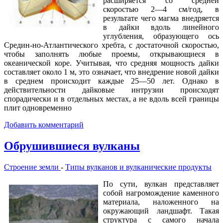
расширяется со средней
скоростью 2—4 см/год, в
результате чего магма внедряется
в дайки вдоль линейного
углубления, образующего ось
Средин-но-Атлантического хребта, с достаточной скоростью,
чтобы заполнять любые проемы, открывающиеся в
океанической коре. Учитывая, что средняя мощность дайки
составляет около 1 м, это означает, что внедрение новой дайки
в среднем происходит каждые 25—50 лет. Однако в
действительности дайковые интрузии происходят
спорадически и в отдельных местах, а не вдоль всей границы
плит одновременно
Добавить комментарий
Обрушившиеся вулканы
Строение земли
-
Типы вулканов и вулканические продукты
По сути, вулкан представляет
собой нагромождение каменного
материала, наложенного на
окружающий ландшафт. Такая
структура с самого начала