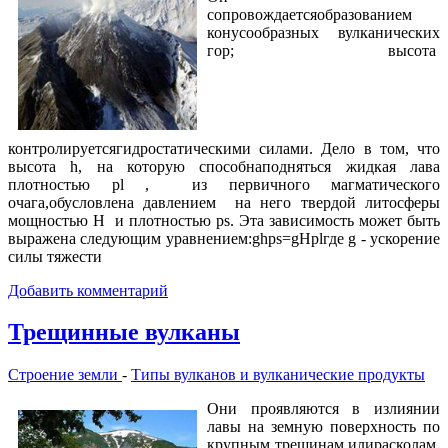
сопровождаетсяобразованием
конусообразных вулканических
гор; высота
контролируетсягидростатическими силами. Дело в том, что
высота h, на которую способнаподняться жидкая лава
плотностью pl , из первичного магматического
очага,обусловлена давлением на него твердой литосферы
мощностью H и плотностью ps. Эта зависимость может быть
выражена следующим уравнением:ghps=gHplгде g - ускорение
силы тяжести
Добавить комментарий
Трещинные вулканы
Строение земли
-
Типы вулканов и вулканические продукты
Они проявляются в излиянии
лавы на земную поверхность по
крупным трещинам илирасколам.