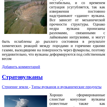
нестабильна, и со временем
ситуация усугубляется, так как
извержения постоянно
надстраивают «здание» вулкана.
Все зависит от механической
прочности структуры. Однако
недра вулкана пронизаны
разломами, связанными с
лайковыми интрузиями, и могут
быть ослаблены до рыхлого состояния в результате
химических реакций между породами и горячими едкими
газами, выходящими на поверхность через фумаролы, поэтому
неудивительно, что вулканы деформируются под собственным
весом
Добавить комментарий
Стратовулканы
Строение земли
-
Типы вулканов и вулканические продукты
Хорошо сформированные
слоистые конусные вулканы
(известные также как