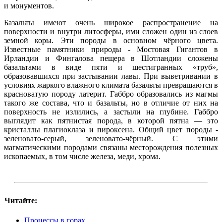
и монументов.
Базальты имеют очень широкое распространение на
поверхности и внутри литосферы, ими сложен один из слоев
земной коры. Эти породы в основном чёрного цвета.
Известные памятники природы - Мостовая Гигантов в
Ирландии и Фингалова пещера в Шотландии сложены
базальтами в виде пяти и шестигранных «труб»,
образовавшихся при застывании лавы. При выветривании в
условиях жаркого влажного климата базальты превращаются в
красноватую породу латерит. Габбро образовались из магмы
такого же состава, что и базальты, но в отличие от них на
поверхность не излились, а застыли на глубине. Габбро
выглядит как пятнистая порода, в которой пятна — это
кристаллы плагиоклаза и пироксена. Общий цвет породы -
зеленовато-серый, зеленовато-чёрный. С этими
магматическими породами связаны месторождения полезных
ископаемых, в том числе железа, меди, хрома.
Читайте:
Процессы в горах