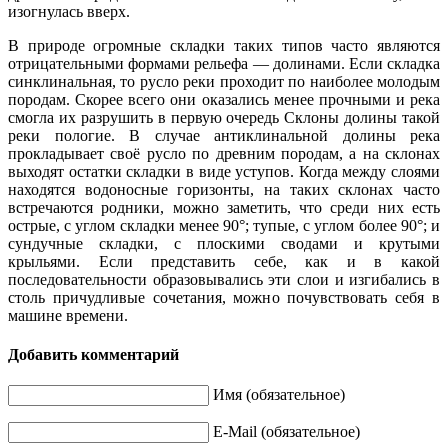
изогнулась вверх.
В природе огромные складки таких типов часто являются
отрицательными формами рельефа — долинами. Если складка
синклинальная, то русло реки проходит по наиболее молодым
породам. Скорее всего они оказались менее прочными и река
смогла их разрушить в первую очередь Склоны долины такой
реки пологие. В случае антиклинальной долины река
прокладывает своё русло по древним породам, а на склонах
выходят остатки складки в виде уступов. Когда между слоями
находятся водоносные горизонты, на таких склонах часто
встречаются родники, можно заметить, что среди них есть
острые, с углом складки менее 90°; тупые, с углом более 90°; и
сундучные складки, с плоскими сводами и крутыми
крыльями. Если представить себе, как и в какой
последовательности образовывались эти слои и изгибались в
столь причудливые сочетания, можно почувствовать себя в
машине времени.
Добавить комментарий
Имя (обязательное)
E-Mail (обязательное)