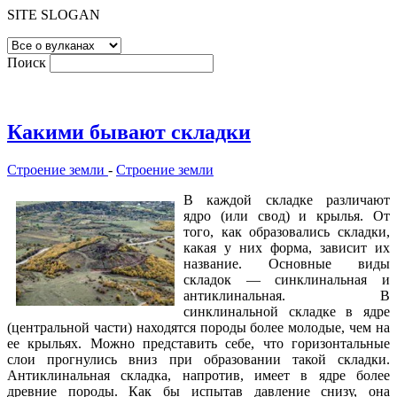
SITE SLOGAN
Поиск
Какими бывают складки
Строение земли
-
Строение земли
В каждой складке различают
ядро (или свод) и крылья. От
того, как образовались складки,
какая у них форма, зависит их
название. Основные виды
складок — синклинальная и
антиклинальная. В
синклинальной складке в ядре
(центральной части) находятся породы более молодые, чем на
ее крыльях. Можно представить себе, что горизонтальные
слои прогнулись вниз при образовании такой складки.
Антиклинальная складка, напротив, имеет в ядре более
древние породы. Как бы испытав давление снизу, она