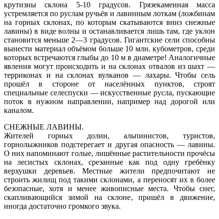
крутизны склона 5-10 градусов. Грязекаменная масса
устремляется по руслам ручьёв и лавинным лоткам (ложбинам
на горных склонах, по которым скатываются вниз снежные
лавины) в виде волны и останавливается лишь там, где уклон
становится меньше 2—3 градусов. Гигантские сели способны
вынести материал объёмом больше 10 млн. кубометров, среди
которых встречаются глыбы до 10 м в диаметре! Аналогичные
явления могут происходить и на склонах отвалов из шахт —
терриконах и на склонах вулканов — лахары. Чтобы сель
прошёл в стороне от населённых пунктов, строят
специальные селеспуски — искусственные русла, пускающие
поток в нужном направлении, например над дорогой или
каналом.
СНЕЖНЫЕ ЛАВИНЫ.
Жителей горных долин, альпинистов, туристов,
горнолыжников подстерегает и другая опасность — лавины.
О них напоминают голые, лишённые растительности прочёсы
на лесистых склонах, срезанные как под одну гребёнку
верхушки деревьев. Местные жители предпочитают не
строить жилищ под такими склонами, а переносят их в более
безопасные, хотя и менее живописные места. Чтобы снег,
скапливающийся зимой на склоне, пришёл в движение,
иногда достаточно громкого звука.