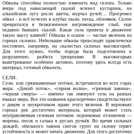
Обвалы способны полностью изменить вид склона. Только
вчера под нависающей скалой зеленел кустарник, на
альпийском лугу росли цветы, журчал ручей… Прогремел
обвал - и всё исчезло в клубах пыли, песка, обломков. Склон
превратился в безжизненное нагромождение глыб, еще
недавно бывших скалой. Какая сила привела в движение
такую массу камней? Обвалы и осыпи — частые явления на
горных склонах. Небольшие обвалы происходят практически
постоянно, например, на скалистых склонах высокогорий.
Для этого нужно, чтобы порода была подготовлена к
разрушению, разбита трещинами. В высокогорьях
выветривание особенно активно, поэтому здесь всегда есть
материал, готовый обвалить.
СЕЛИ.
Сели, или грязекаменные потоки, встречаются во всех горах
мира. «Дикий поток», «горная волна», «грязевая лавина»,
«черная смерть» — именно так именуют сель на разных
языках мира. Все эти названия красноречиво свидетельствуют
о диком и неукротимом нраве этого явления. В верховьях
горных рек достаточно материала, который может стать
неуправляемым селевым потоком: ледниковые отложения —
морены, песок и галька в руслах ручьёв. Во время сильных
дождей, обильного таяния снегов грунт на склоне теряет
устойчивость и может начать движение. Для этого достаточно