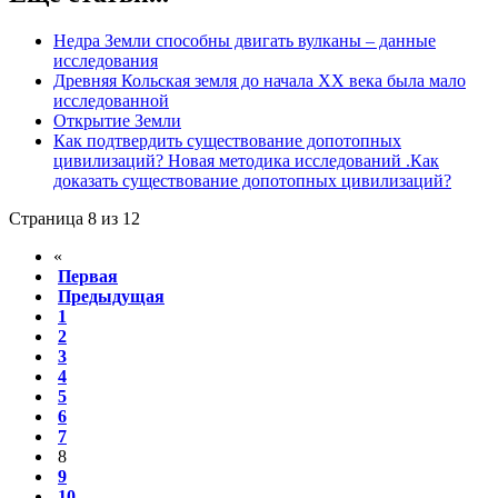
Недра Земли способны двигать вулканы – данные
исследования
Древняя Кольская земля до начала XX века была мало
исследованной
Открытие Земли
Как подтвердить существование допотопных
цивилизаций? Новая методика исследований .Как
доказать существование допотопных цивилизаций?
Страница 8 из 12
«
Первая
Предыдущая
1
2
3
4
5
6
7
8
9
10