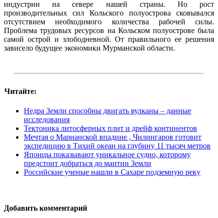
индустрии на севере нашей страны. Но рост
производительных сил Кольского полуострова сковывался
отсутствием необходимого количества рабочей силы.
Проблема трудовых ресурсов на Кольском полуострове была
самой острой и злободневной. От правильного ее решения
зависело будущее экономики Мурманской области.
Читайте:
Недра Земли способны двигать вулканы – данные
исследования
Тектоника литосферных плит и дрейф континентов
Мечтая о Марианской впадине , Чилингаров готовит
экспедицию в Тихий океан на глубину 11 тысяч метров
Японцы показывают уникальное судно, которому
предстоит добраться до мантии Земли
Российские ученые нашли в Сахаре подземную реку
Добавить комментарий