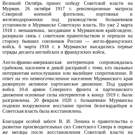
Великий Октябрь принес победу Советской власти на
Мурман. 26 октября 1917 г. революционные матросы
Северной военной флотилии, портовики и
железнодорожники под руководством большевиков
установили в Мурманске Советскую власть. Но уже 2 марта
1918 г. меньшевики, заседавшие в Мурманском крайсовдепе,
разорвали связь с советским правительством и перешли на
сторону бывших союзников России — англо-французских
войск. 6 марта 1918 г. в Мурманске высадились первые
отряды десанта английских и французских войск.
Англо-франко-американская интервенция сопровождалась
грабежом, насилием и дикой расправой с теми, кто оказывал
интервентам непослушание или малейшее сопротивление. В
ответ на это немногочисленное население Мурманского края
развернуло активное партизанское движение. Под ударом
войск 10-й армии Северного фронта и партизанского
движения основные силы интервентов к концу 1919 г. были
разгромлены. 20 февраля 1920 г. большевики Мурманска
подняли вооруженное восстание против белогвардейцев и
Советская власть была восстановлена.
Благодаря особой заботе В. И. Ленина и правительства о
развитии производительных сил Советского Севера в первые
же месяцы после восстановления Советской власти на