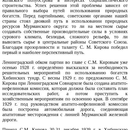
Кольского полуострова в интересах социалистического
строительства. Успех решения этой проблемы зависел от
правильного выбора путей использования природных
богатств. Перед партийными, советскими органами нашей
страны стоял двоякий путь в использовании природных
ресурсов Мурманского округа: то ли на местном сырье
создавать собственные производительные силы в условиях
сурового климата, безлюдья, сложного рельефа, то ли
вывозить сырье в центральные районы Советского Союза.
Благодаря прозорливости и таланту С. М. Кирова победил
первый и наиболее перспективный путь.
Ленинградский обком партии во главе с С.М. Кировым уже
осенью 1928 г. определённо высказался за необходимость
решительных мероприятий по использованию богатств
Хибинских тундр. С весны 1929 г. по предложению С. М.
Кирова при Ленинградском Совнархозе была создана апатито-
нефелиновая комиссия, которая должна была составить план
исследовательских работ, а потом приступить к
хозяйственным мероприятиям по освоению края. В сентябре
1929 г. под руководством апатито-нефелиновой комиссии
была построена автомобильная дорога, соединяющая
апатитовые месторождения с линией Мурманской железной
дороги.
Приезд С.М. Кирова 30-31 декабря 1929 г. в Хибинскую