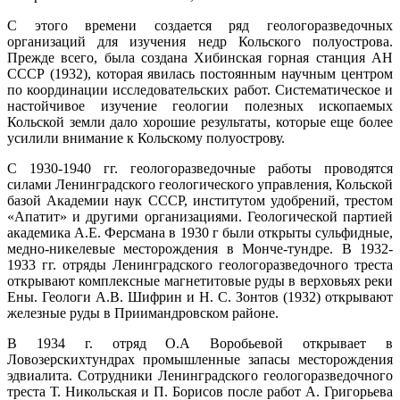
С этого времени создается ряд геологоразведочных
организаций для изучения недр Кольского полуострова.
Прежде всего, была создана Хибинская горная станция АН
СССР (1932), которая явилась постоянным научным центром
по координации исследовательских работ. Систематическое и
настойчивое изучение геологии полезных ископаемых
Кольской земли дало хорошие результаты, которые еще более
усилили внимание к Кольскому полуострову.
С 1930-1940 гг. геологоразведочные работы проводятся
силами Ленинградского геологического управления, Кольской
базой Академии наук СССР, институтом удобрений, трестом
«Апатит» и другими организациями. Геологической партией
академика А.Е. Ферсмана в 1930 г были открыты сульфидные,
медно-никелевые месторождения в Монче-тундре. В 1932-
1933 гг. отряды Ленинградского геологоразведочного треста
открывают комплексные магнетитовые руды в верховьях реки
Ены. Геологи А.В. Шифрин и Н. С. Зонтов (1932) открывают
железные руды в Приимандровском районе.
В 1934 г. отряд О.А Воробьевой открывает в
Ловозерскихтундрах промышленные запасы месторождения
эдвиалита. Сотрудники Ленинградского геологоразведочного
треста Т. Никольская и П. Борисов после работ А. Григорьева