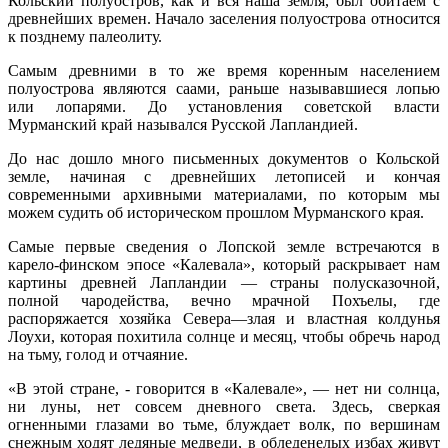
Кольский полуостров, как и вся наша земля, был обитаем с
древнейших времен. Начало заселения полуострова относится
к позднему палеолиту.
Самым древними в то же время коренным населением
полуострова являются саами, раньше называвшиеся лопью
или лопарями. До установления советской власти
Мурманский край назывался Русской Лапландией.
До нас дошло много письменных документов о Кольской
земле, начиная с древнейших летописей и кончая
современными архивными материалами, по которым мы
можем судить об историческом прошлом Мурманского края.
Самые первые сведения о Лопской земле встречаются в
карело-финском эпосе «Калевала», который раскрывает нам
картины древней Лапландии — страны полусказочной,
полной чародейства, вечно мрачной Похъелы, где
распоряжается хозяйка Севера—злая и властная колдунья
Лоухи, которая похитила солнце и месяц, чтобы обречь народ
на тьму, голод и отчаяние.
«В этой стране, - говорится в «Калевале», — нет ни солнца,
ни луны, нет совсем дневного света. Здесь, сверкая
огненными глазами во тьме, блуждает волк, по вершинам
снежным ходят ледяные медведи, в обледенелых избах живут