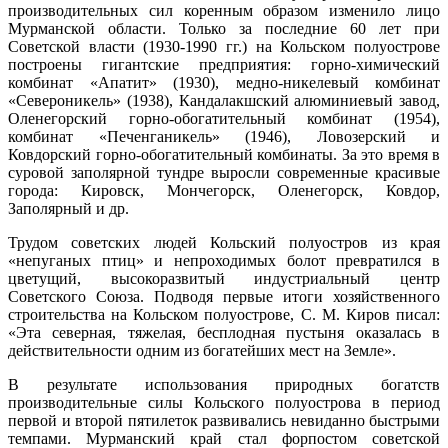
производительных сил коренным образом изменило лицо
Мурманской области. Только за последние 60 лет при
Советской власти (1930-1990 гг.) на Кольском полуострове
построены гигантские предприятия: горно-химический
комбинат «Апатит» (1930), медно-никелевый комбинат
«Североникель» (1938), Кандалакшский алюминиевый завод,
Оленегорский горно-обогатительный комбинат (1954),
комбинат «Печенганикель» (1946), Ловозерский и
Ковдорский горно-обогатительный комбинаты. За это время в
суровой заполярной тундре выросли современные красивые
города: Кировск, Мончегорск, Оленегорск, Ковдор,
Заполярный и др.
Трудом советских людей Кольский полуостров из края
«непуганых птиц» и непроходимых болот превратился в
цветущий, высокоразвитый индустриальный центр
Советского Союза. Подводя первые итоги хозяйственного
строительства на Кольском полуострове, С. М. Киров писал:
«Эта северная, тяжелая, бесплодная пустыня оказалась в
действительности одним из богатейших мест на Земле».
В результате использования природных богатств
производительные силы Кольского полуострова в период
первой и второй пятилеток развивались невиданно быстрыми
темпами. Мурманский край стал форпостом советской