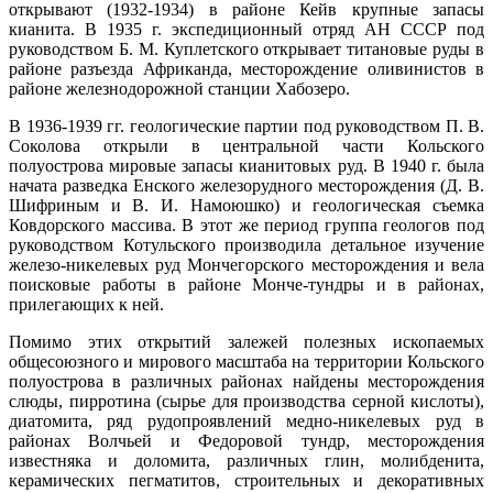
открывают (1932-1934) в районе Кейв крупные запасы
кианита. В 1935 г. экспедиционный отряд АН СССР под
руководством Б. М. Куплетского открывает титановые руды в
районе разъезда Африканда, месторождение оливинистов в
районе железнодорожной станции Хабозеро.
В 1936-1939 гг. геологические партии под руководством П. В.
Соколова открыли в центральной части Кольского
полуострова мировые запасы кианитовых руд. В 1940 г. была
начата разведка Енского железорудного месторождения (Д. В.
Шифриным и В. И. Намоюшко) и геологическая съемка
Ковдорского массива. В этот же период группа геологов под
руководством Котульского производила детальное изучение
железо-никелевых руд Мончегорского месторождения и вела
поисковые работы в районе Монче-тундры и в районах,
прилегающих к ней.
Помимо этих открытий залежей полезных ископаемых
общесоюзного и мирового масштаба на территории Кольского
полуострова в различных районах найдены месторождения
слюды, пирротина (сырье для производства серной кислоты),
диатомита, ряд рудопроявлений медно-никелевых руд в
районах Волчьей и Федоровой тундр, месторождения
известняка и доломита, различных глин, молибденита,
керамических пегматитов, строительных и декоративных