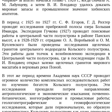
«борьба» за апатит началась только с 1926 г., когда сначала А.
М. Лабунцеву, а затем В. И. Влодавцу удалось доказать
мировые запасы и промышленное значение хибинских
апатитов.
В период с 1925 по 1927 гг. С. Ф. Егоров, Г. Д. Рихтер
проводят исследования прибрежной полосы озера Большая
Имандра. Экспедиция Гучкова (1927) проводит поисковые
работы в центральной части полуострова в районе Панских
высот, а в 1928-1929 гг. отрядами О. А. Воробьевой и О. М.
Куплевского были проведены исследования щелочных
гранитов центрального водораздела Кольского полуострова.
Эти работы дали толчок к возобновлению экспедиции в
Центральной части полуострова, где в последующие годы В.
И. Влодавец открыл залежи щелочных гранитов мирового
масштаба в верховьях реки Поной.
В этот же период времени Академия наук СССР проводит
огромное количество комплексных исследовательских работ
по изучению богатств Кольского полуострова. Эти
исследования проходили потрем направлениям:
антропологические и экономические изыскания; почвенно-
ботанические, зоогеографические и промысловые работы;
геологопетрографические и геоморфологические
исследования, которые дали первоначальную, но образную
характеристику Кольскому полуострову как краю природных