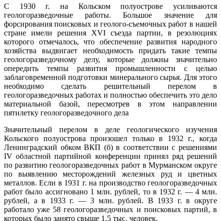
С 1930 г. на Кольском полуострове усиливаются
геологоразведочные работы. Большое значение для
форсирования поисковых и геолого-съемочных работ в нашей
стране имели решения XVI съезда партии, в резолюциях
которого отмечалось, что обеспечение развития народного
хозяйства выдвигает необходимость придать такие темпы
геологоразведочному делу, которые должны значительно
опередить темпы развития промышленности с целью
заблаговременной подготовки минерального сырья. Для этого
необходимо сделать решительный перелом в
геологоразведочных работах и полностью обеспечить это дело
материальной базой, пересмотрев в этом направлении
пятилетку геологоразведочного дела
Значительный перелом в деле геологического изучения
Кольского полуострова произошел только в 1932 г., когда
Ленинградский обком ВКП (б) в соответствии с решениями
IV областной партийной конференции принял ряд решений
по развитию геологоразведочных работ в Мурманском округе
по выявлению месторождений железных руд и цветных
металлов. Если в 1931 г. на производство геологоразведочных
работ было ассигновано 1 млн. рублей, то в 1932 г. — 4 млн.
рублей, а в 1933 г. — 3 млн. рублей. В 1933 г. в округе
работало уже 58 геологоразведочных и поисковых партий, в
которых было занято свыше 1,5 тыс. человек.