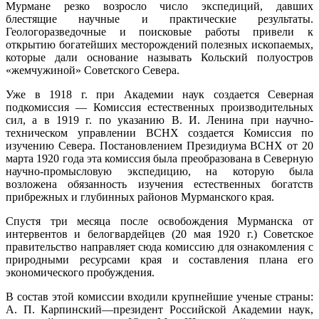
Мурмане резко возросло число экспедиций, давших
блестящие научные и практические результаты.
Геологоразведочные и поисковые работы привели к
открытию богатейших месторождений полезных ископаемых,
которые дали основание называть Кольский полуостров
«жемчужиной» Советского Севера.
Уже в 1918 г. при Академии наук создается Северная
подкомиссия — Комиссия естественных производительных
сил, а в 1919 г. по указанию В. И. Ленина при научно-
техническом управлении ВСНХ создается Комиссия по
изучению Севера. Постановлением Президиума ВСНХ от 20
марта 1920 года эта комиссия была преобразована в Северную
научно-промысловую экспедицию, на которую была
возложена обязанность изучения естественных богатств
прибрежных и глубинных районов Мурманского края.
Спустя три месяца после освобождения Мурманска от
интервентов и белогвардейцев (20 мая 1920 г.) Советское
правительство направляет сюда комиссию для ознакомления с
природными ресурсами края и составления плана его
экономического пробуждения.
В состав этой комиссии входили крупнейшие ученые страны:
А. П. Карпинский—президент Российской Академии наук,