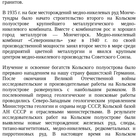
гранитов.
В 1935 г. на базе месторождений медно-никелевых руд Монче-
тундры было начато строительство второго на Кольском
полуострове крупнейшего металлургического медно-
никелевого комбината. Вместе с комбинатом рос и хорошел
город металлургов — Мончегорск. Медно-никелевый
комбинат «Североникель» уже в 1940 г. по своей
производственной мощности занял второе место в мире среди
предприятий цветной металлургии и явился крупным
центром медно-никелевого производства Советского Союза.
Изучение и освоение богатств Кольского полуострова было
прервано нападением на нашу страну фашистской Германии.
После окончания Великой Отечественной войны
исследовательские и производительные работы на Кольском
полуострове развернулись с наибольшим размахом. В
послевоенный период геологические и поисковые работы
проводились Северо-Западным геологическим управлением
Министерства геологии и охраны недр СССР, Кольской базой
АН СССР и отраслевыми министерствами. В результате
исследовательских работ на Кольском полуострове были
выявлены новые месторождения: железных руд, слюды,
титано-магнетитовых, медно-никелевых, редкометальных и
пирротиновых руд. В настоящее время на Кольском