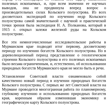
полезных ископаемых, и, при всем значении ее научных
выводов, она не продвинула вперед вопрос о
производительных силах Кольского полуострова. Из всех
досоветских экспедиций по изучению недр Кольского
полуострова самой значительной с научной и практической
точки зрения была экспедиция Н. А. Полканова, который в
1915 г. открыл залежи железной руды на Кольском
полуострове.
Все эти немногочисленные исследовательские работы в
Мурманском крае подводят итог первому, досоветскому
периоду по изучению богатств Кольского полуострова. Но в
дореволюционный период представление о геологическом
строении Кольского полуострова и его полезных ископаемых
было весьма ограниченным, и, естественно, об использовании
природных богатств Мурманского края не могло быть и речи.
Установление Советской власти ознаменовало собой
качественно новый период в изучении природных богатств
Кольского полуострова. С первых же лет Советской власти на
Мурмане проводится многогранная работа по планомерному,
глубокому изучению и использованию природных богатств
края, коренным образом изменившая экономику и
географическую карту Кольского полуострова.