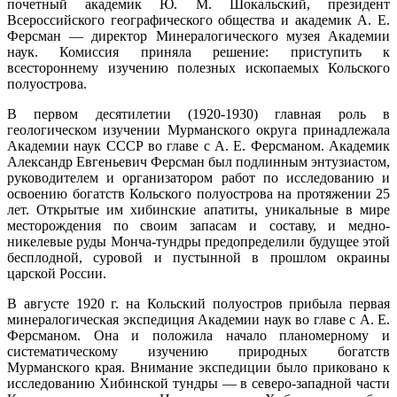
почетный академик Ю. М. Шокальский, президент
Всероссийского географического общества и академик А. Е.
Ферсман — директор Минералогического музея Академии
наук. Комиссия приняла решение: приступить к
всестороннему изучению полезных ископаемых Кольского
полуострова.
В первом десятилетии (1920-1930) главная роль в
геологическом изучении Мурманского округа принадлежала
Академии наук СССР во главе с А. Е. Ферсманом. Академик
Александр Евгеньевич Ферсман был подлинным энтузиастом,
руководителем и организатором работ по исследованию и
освоению богатств Кольского полуострова на протяжении 25
лет. Открытые им хибинские апатиты, уникальные в мире
месторождения по своим запасам и составу, и медно-
никелевые руды Монча-тундры предопределили будущее этой
бесплодной, суровой и пустынной в прошлом окраины
царской России.
В августе 1920 г. на Кольский полуостров прибыла первая
минералогическая экспедиция Академии наук во главе с А. Е.
Ферсманом. Она и положила начало планомерному и
систематическому изучению природных богатств
Мурманского края. Внимание экспедиции было приковано к
исследованию Хибинской тундры — в северо-западной части