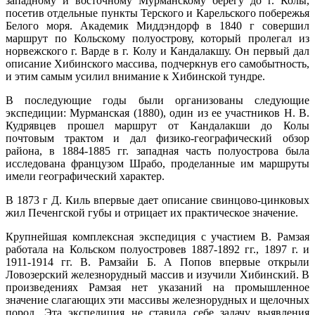
западному и восточному Мурманскому берегу до г. Колы,
посетив отдельные пункты Терского и Карельского побережья
Белого моря. Академик Миддэндорф в 1840 г совершил
маршрут по Кольскому полуострову, который пролегал из
норвежского г. Варде в г. Колу и Кандалакшу. Он первый дал
описание Хибинского массива, подчеркнув его самобытность,
и этим самым усилил внимание к Хибинской тундре.
В последующие годы были организованы следующие
экспедиции: Мурманская (1880), один из ее участников Н. В.
Кудрявцев прошел маршрут от Кандалакши до Колы
почтовым трактом и дал физико-географический обзор
района, в 1884-1885 гг. западная часть полуострова была
исследована французом Шрабо, проделанные им маршруты
имели географический характер.
В 1873 г Д. Киль впервые дает описание свинцово-цинковых
жил Печенгской губы и отрицает их практическое значение.
Крупнейшая комплексная экспедиция с участием В. Рамзая
работала на Кольском полуостровев 1887-1892 гг., 1897 г. и
1911-1914 гг. В. Рамзайи Б. А Попов впервые открыли
Ловозерский железнорудный массив и изучили Хибинский. В
произведениях Рамзая нет указаний на промышленное
значение слагающих эти массивы железнорудных и щелочных
пород. Эта экспедиция не ставила себе задачу выявления