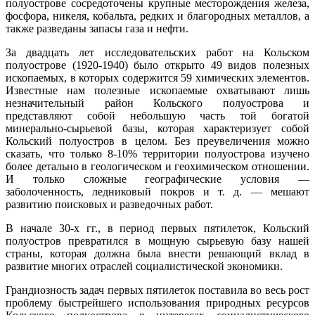
полуострове сосредоточены крупные месторождения железа,
фосфора, никеля, кобальта, редких и благородных металлов, а
также разведаны запасы газа и нефти.
За двадцать лет исследовательских работ на Кольском
полуострове (1920-1940) было открыто 49 видов полезных
ископаемых, в которых содержится 59 химических элементов.
Известные нам полезные ископаемые охватывают лишь
незначительный район Кольского полуострова и
представляют собой небольшую часть той богатой
минерально-сырьевой базы, которая характеризует собой
Кольский полуостров в целом. Без преувеличения можно
сказать, что только 8-10% территории полуострова изучено
более детально в геологическом и геохимическом отношении.
И только сложные географические условия —
заболоченность, ледниковый покров и т. д. — мешают
развитию поисковых и разведочных работ.
В начале 30-х гг., в период первых пятилеток, Кольский
полуостров превратился в мощную сырьевую базу нашей
страны, которая должна была внести решающий вклад в
развитие многих отраслей социалистической экономики.
Грандиозность задач первых пятилеток поставила во весь рост
проблему быстрейшего использования природных ресурсов