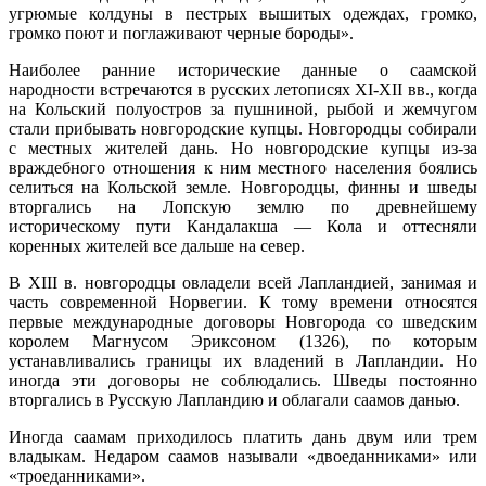
угрюмые колдуны в пестрых вышитых одеждах, громко,
громко поют и поглаживают черные бороды».
Наиболее ранние исторические данные о саамской
народности встречаются в русских летописях XI-XII вв., когда
на Кольский полуостров за пушниной, рыбой и жемчугом
стали прибывать новгородские купцы. Новгородцы собирали
с местных жителей дань. Но новгородские купцы из-за
враждебного отношения к ним местного населения боялись
селиться на Кольской земле. Новгородцы, финны и шведы
вторгались на Лопскую землю по древнейшему
историческому пути Кандалакша — Кола и оттесняли
коренных жителей все дальше на север.
В XIII в. новгородцы овладели всей Лапландией, занимая и
часть современной Норвегии. К тому времени относятся
первые международные договоры Новгорода со шведским
королем Магнусом Эриксоном (1326), по которым
устанавливались границы их владений в Лапландии. Но
иногда эти договоры не соблюдались. Шведы постоянно
вторгались в Русскую Лапландию и облагали саамов данью.
Иногда саамам приходилось платить дань двум или трем
владыкам. Недаром саамов называли «двоеданниками» или
«троеданниками».