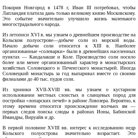
Покорив Новгород в 1478 г, Иван III потребовал, чтобы
Лапландия платила дань только великому князю Московскому.
Это событие значительно улучшило жизнь маленького
многострадального народа.
Из летописи XVI в. мы узнаем о древнейшем производстве на
Кольском полуострове—добыче соли из морской воды.
Начало добычи соли относится к ХIII в. Наиболее
организованные «солеварки» были в древнейших населенных
пунктах — Кандалакше и Коле. Производство соли носило
более или менее организованный характер в монастырских
хозяйствах Соловецкого и Печенгского монастырей. Иногда
Соловецкий монастырь за год выпаривал вместе со своими
филиалами до 40 тыс. пудов соли.
Из хроники XVII-XVIII вв. мы узнаем о кустарном
использовании местных слоистых и сланцевых пород для
постройки «лопарских печей» в районе Ловозера. Вероятно, к
этому времени относится происхождение волчьих ям —
первых следов поиска слюды в районах Ионы, Бабинской
Имандры, Вируайв и др.
В первой половине XVIII вв. интерес к исследованию недр
Кольского полуострова значительно возрастает. Это