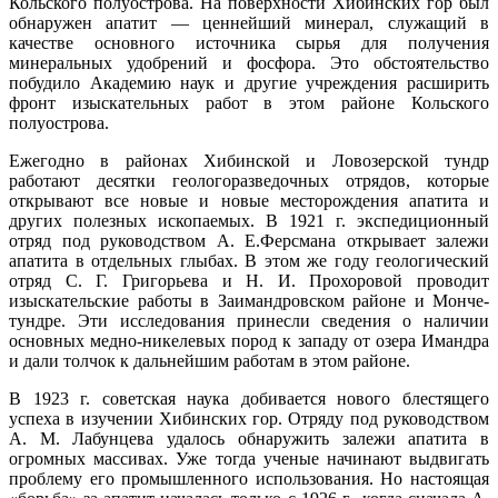
Кольского полуострова. На поверхности Хибинских гор был
обнаружен апатит — ценнейший минерал, служащий в
качестве основного источника сырья для получения
минеральных удобрений и фосфора. Это обстоятельство
побудило Академию наук и другие учреждения расширить
фронт изыскательных работ в этом районе Кольского
полуострова.
Ежегодно в районах Хибинской и Ловозерской тундр
работают десятки геологоразведочных отрядов, которые
открывают все новые и новые месторождения апатита и
других полезных ископаемых. В 1921 г. экспедиционный
отряд под руководством А. Е.Ферсмана открывает залежи
апатита в отдельных глыбах. В этом же году геологический
отряд С. Г. Григорьева и Н. И. Прохоровой проводит
изыскательские работы в Заимандровском районе и Монче-
тундре. Эти исследования принесли сведения о наличии
основных медно-никелевых пород к западу от озера Имандра
и дали толчок к дальнейшим работам в этом районе.
В 1923 г. советская наука добивается нового блестящего
успеха в изучении Хибинских гор. Отряду под руководством
А. М. Лабунцева удалось обнаружить залежи апатита в
огромных массивах. Уже тогда ученые начинают выдвигать
проблему его промышленного использования. Но настоящая