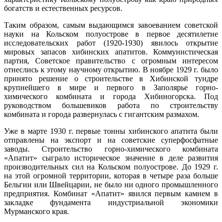
богатств и естественных ресурсов.
Таким образом, самым выдающимся завоеванием советской
науки на Кольском полуострове в первое десятилетие
исследовательских работ (1920-1930) явилось открытие
мировых запасов хибинских апатитов. Коммунистическая
партия, Советское правительство с огромным интересом
отнеслись к этому научному открытию. В ноябре 1929 г. было
принято решение о строительстве в Хибинской тундре
крупнейшего в мире и первого в Заполярье горно-
химического комбината и города Хибиногорска. Под
руководством большевиков работа по строительству
комбината и города развернулась с гигантским размахом.
Уже в марте 1930 г. первые тонны хибинского апатита были
отправлены на экспорт и на советские суперфосфатные
заводы. Строительство горно-химического комбината
«Апатит» сыграло историческое значение в деле развития
производительных сил на Кольском полуострове. До 1929 г.
на этой огромной территории, которая в четыре раза больше
Бельгии или Швейцарии, не было ни одного промышленного
предприятия. Комбинат «Апатит» явился первым камнем в
закладке фундамента индустриальной экономики
Мурманского края.