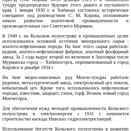
тундру предопределил будущее этого дикого и пустынного
края. 1 января 1930 г. в Хибинах состоялось историческое
совещание под руководством С. М. Кирова, положившее
начало развитию апатитовой промышленности и
производительных сил Советского Мурмана.
К 1940 г. на Кольском полуострове в промышленных целях
использовались основной источник минерального сырья -
апатито-нефелиновая порода. На базе этого сырья работали:
рудник, апатито-нефелиновые фабрики, опытный фосфорный
завод. За 2 года вырос второй по величине в Заполярье после
Мурманска город — Хибиногорск, переименованный в город
Кировск в декабре 1934 г.
На базе медно-никелевых руд Монче-тундры работали
рудники, металлургический завод, электролизный цех никеля,
кобальтовый цех. Кроме того, использовались нефелиновые
породы, известняк, кварцит, глина, торф. Возник новый город
Мончегорск.
Для обеспечения нужд молодой промышленности Кольского
полуострова в электроэнергии с 1931 г начинается
строительство каскада Нивских гидроэлектростанций.
Использование богатств Кольского полуострова в развитии