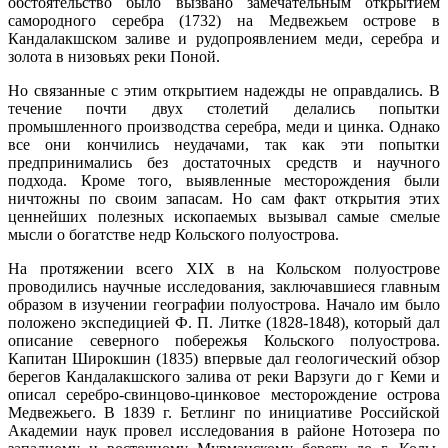
обстоятельство было вызвано замечательным открытием
самородного серебра (1732) на Медвежьем острове в
Кандалакшском заливе и рудопроявлением меди, серебра и
золота в низовьях реки Поной.
Но связанные с этим открытием надежды не оправдались. В
течение почти двух столетий делались попытки
промышленного производства серебра, меди и цинка. Однако
все они кончились неудачами, так как эти попытки
предпринимались без достаточных средств и научного
подхода. Кроме того, выявленные месторождения были
ничтожны по своим запасам. Но сам факт открытия этих
ценнейших полезных ископаемых вызывал самые смелые
мысли о богатстве недр Кольского полуострова.
На протяжении всего ХIХ в на Кольском полуострове
проводились научные исследования, заключавшиеся главным
образом в изучении географии полуострова. Начало им было
положено экспедицией Ф. П. Литке (1828-1848), который дал
описание северного побережья Кольского полуострова.
Капитан Широкшин (1835) впервые дал геологический обзор
берегов Кандалакшского залива от реки Варзуги до г Кеми и
описал серебро-свинцово-цинковое месторождение острова
Медвежьего. В 1839 г. Бетлинг по инициативе Российской
Академии наук провел исследования в районе Нотозера по