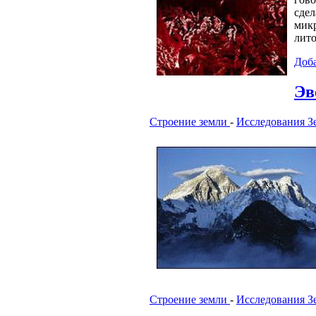
сдел
мик
лит
Доб
Эв
Строение земли
-
Исследования З
Строение земли
-
Исследования З