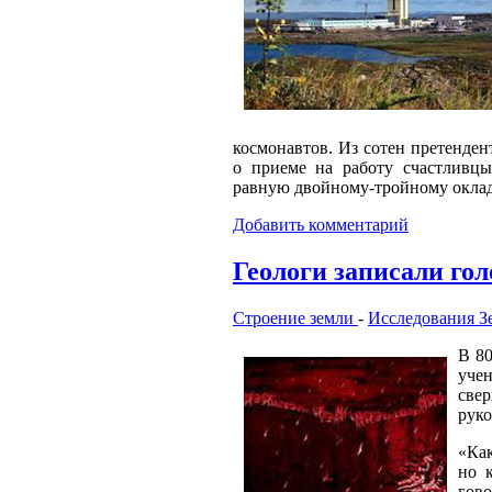
космонавтов. Из сотен претенден
о приеме на работу счастливцы
равную двойному-тройному окла
Добавить комментарий
Геологи записали гол
Строение земли
-
Исследования З
В 8
учен
све
руко
«Как
но 
гово