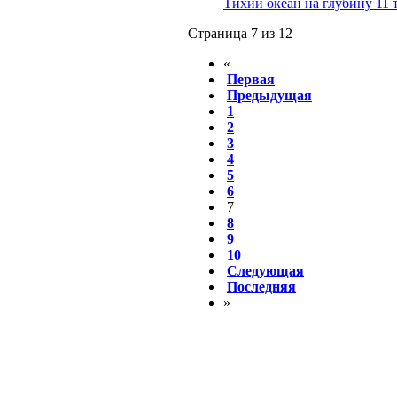
Тихий океан на глубину 11 
Страница 7 из 12
«
Первая
Предыдущая
1
2
3
4
5
6
7
8
9
10
Следующая
Последняя
»