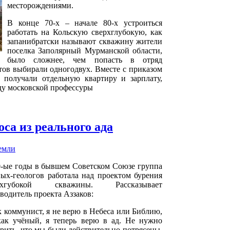
месторождениями.
В конце 70-х – начале 80-х устроиться
работать на Кольскую сверхглубокую, как
запанибратски называют скважину жители
поселка Заполярный Мурманской области,
было сложнее, чем попасть в отряд
тов выбирали одногодвух. Вместе с приказом
 получали отдельную квартиру и зарплату,
ду московской профессуры
оса из реального ада
емли
0-ые годы в бывшем Советском Союзе группа
ых-геологов работала над проектом бурения
рхгубокой скважины. Рассказывает
водитель проекта Аззаков:
 коммунист, я не верю в Небеса или Библию,
как учёный, я теперь верю в ад. Не нужно
рить, что мы были действительно потрясены,