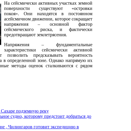
На сейсмически активных участках земной
поверхности существуют «островки
покоя». Они находятся в постоянном
асейсмичном движении, которое сокращает
напряжения – основной фактор
сейсмического риска, и фактически
предотвращают землетрясения.
Напряжения – фундаментальные
характеристики сейсмически активной
 позволить предсказывать вероятность
а в определенной зоне. Однако напрямую их
нные методы оценок сталкиваются с рядом
 Сахаре подземную реку
ное судно, которому предстоит добраться до
не , Чилингаров готовит экспедицию в