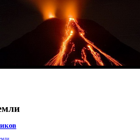
емли
риков
емли