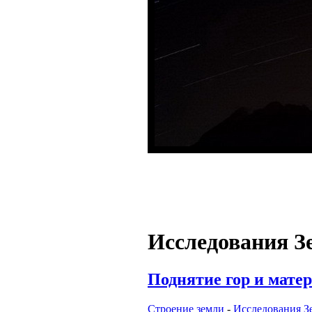
Исследования З
Поднятие гор и мате
Строение земли
-
Исследования З