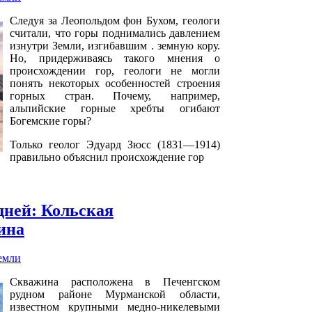
Следуя за Леопольдом фон Бухом, геологи
считали, что горы поднимались давлением
изнутри Земли, изгибавшим . земную кору.
Но, придерживаясь такого мнения о
происхождении гор, геологи не могли
понять некоторых особенностей строения
горных стран. Почему, например,
альпийские горные хребты огибают
Богемские горы?
Только геолог Эдуард Зюсс (1831—1914)
правильно объяснил происхождение гор
дней: Кольская
ина
емли
Скважина расположена в Печенгском
рудном районе Мурманской области,
известном крупными медно-никелевыми