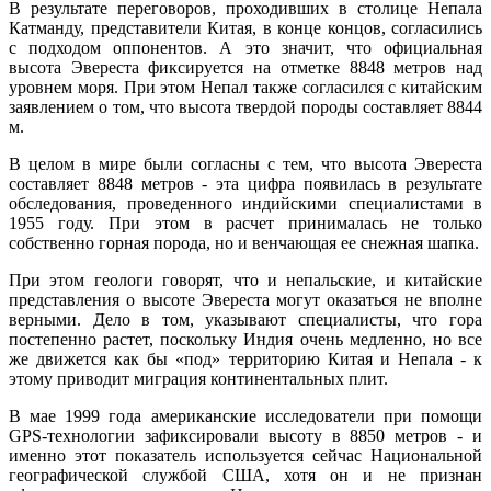
В результате переговоров, проходивших в столице Непала
Катманду, представители Китая, в конце концов, согласились
с подходом оппонентов. А это значит, что официальная
высота Эвереста фиксируется на отметке 8848 метров над
уровнем моря. При этом Непал также согласился с китайским
заявлением о том, что высота твердой породы составляет 8844
м.
В целом в мире были согласны с тем, что высота Эвереста
составляет 8848 метров - эта цифра появилась в результате
обследования, проведенного индийскими специалистами в
1955 году. При этом в расчет принималась не только
собственно горная порода, но и венчающая ее снежная шапка.
При этом геологи говорят, что и непальские, и китайские
представления о высоте Эвереста могут оказаться не вполне
верными. Дело в том, указывают специалисты, что гора
постепенно растет, поскольку Индия очень медленно, но все
же движется как бы «под» территорию Китая и Непала - к
этому приводит миграция континентальных плит.
В мае 1999 года американские исследователи при помощи
GPS-технологии зафиксировали высоту в 8850 метров - и
именно этот показатель используется сейчас Национальной
географической службой США, хотя он и не признан