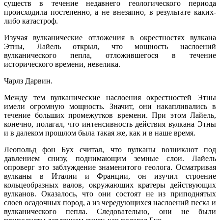
существ в течение недавнего геологического периода
происходила постепенно, а не внезапно, в результате каких-
либо катастроф.
Изучая вулканические отложения в окрестностях вулкана
Этны, Лайель открыл, что мощность наслоений
вулканического пепла, отложившегося в течение
исторического времени, невелика.
Чарлз Дарвин.
Между тем вулканические наслоения окрестностей Этны
имели огромную мощность. Значит, они накапливались в
течение больших промежутков времени. При этом Лайель,
конечно, полагал, что интенсивность действия вулкана Этны
и в далеком прошлом была такая же, как и в наше время.
Леопольд фон Бух считал, что вулканы возникают под
давлением снизу, поднимающим земные слои. Лайель
опроверг это заблуждение знаменитого геолога. Осматривая
вулканы в Италии и Франции, он изучил строение
кольцеобразных валов, окружающих кратеры действующих
вулканов. Оказалось, что они состоят не из приподнятых
слоев осадочных пород, а из чередующихся наслоений песка и
вулканического пепла. Следовательно, они не были