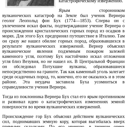
катастрофическому извержению.
Ярым сторонником
вулканических катастроф на Земле был ученик Вернера
геолог Леопольд фон Бух (1774—1853). Сперва он с
увлечением искал факты, подтверждавшие учение Вернера о
происхождении кристаллических горных пород из осадков в
морях. Для этого Бух предпринял путешествие в Италию. Там
он сразу же нашел обилие горных пород, образовавшихся в
результате вулканических извержений. Вернер объяснял
вулканические явления подземным пожаром залежей
каменного угля, поэтому Бух настойчиво искал отложения
угля близ Везувия, но не нашел их. В Центральной Франции
он обследовал Потухшие вулканы, образовавшиеся
непосредственно на граните. Так как каменный уголь залегает
среди осадочных пород, то, конечно, его не оказалось и в этом
районе. Эта неудача заставила Буха усомниться в
справедливости учения Вернера.
Тогда из поклонника Вернера Бух стал его ярым противником
и развивал идею о катастрофических изменениях земной
поверхности во время вулканических извержений.
Происхождение гор Бух объяснял действием вулканических
сил, поднимавших земную кору, которая выгибалась вверх
прямыми складками. По его мнению, в течение очень