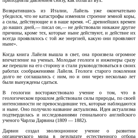
приподняты давлением снизу, как полагал Бух.
Возвратившись из Италии, Лайель уже окончательно
убедился, что не катастрофы изменяли строение земной коры,
а силы, действующие и в наше время. «С древнейших времен
до наших дней,— писал он,— не действовали никакие другие
причины, кроме тех, которые ныне действуют, и действие их
всегда проявлялось с той же энергией, какую они проявляют
ныне».
Когда книга Лайеля вышла в свет, она произвела огромное
впечатление на ученых. Молодые геологи и инженеры сразу
же перешли на его сторону и стали руководствоваться в своих
работах соображениями Лайеля. Геологи старого поколения
долго не соглашались с ним, но и они через несколько лет
были вынуждены сдаться.
В геологии восторжествовало учение о том, что в
геологическом прошлом действовали силы природы, по своей
интенсивности не превосходившие тех, которые наблюдаются
и ныне. Оно получило название актуализма. Идея актуализма
подтвердилась и исследованиями гениального английского
ученого Чарлза Дарвина (1809 — 1882).
Дарвин создал эволюционное учение о развитии
органического мира в результате естественного отбора