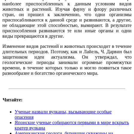
наиболее приспособленных к данным условиям видов
животных и растений. Изучая фауну и флору различных
стран, он пришел к заключению, что одни организмы
приспосабливаются к данной среде и развиваются, а другие,
не обладающие этой способностью, вымирают. В результате
приспособления развиваются те или иные органы и одни
виды превращаются в другие.
Изменение видов растений и животных происходит в течение
длительных периодов. Поэтому, как и Лайель, Ч. Дарвин был
защитником идеи актуализма. Он утверждал, что
геологические периоды занимали огромные промежутки
времени, в течение которых только и могло появиться такое
разнообразие и богатство органического мира.
Читайте:
Ученые назвали вулканы, вызывающие особые
опасения
Японские ученые собираются первыми в мире вскрыть
кратер вулкана
Американские геологи, бурившие скважины на