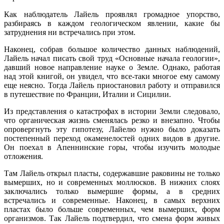
Как наблюдатель Лайель проявлял громадное упорство,
разбираясь в каждом геологическом явлении, какие бы
затруднения ни встречались при этом.
Наконец, собрав большое количество данных наблюдений,
Лайель начал писать свой труд «Основные начала геологии»,
давший новое направление науке о Земле. Однако, работая
над этой книгой, он увидел, что все-таки многое ему самому
еще неясно. Тогда Лайель приостановил работу и отправился
в путешествие по Франции, Италии и Сицилии.
Из представления о катастрофах в истории Земли следовало,
что органическая жизнь сменялась резко и внезапно. Чтобы
опровергнуть эту гипотезу, Лайелю нужно было доказать
постепенный переход окаменелостей одних видов в другие.
Он поехал в Апеннинские горы, чтобы изучить молодые
отложения.
Там Лайель открыл пласты, содержавшие раковины не только
вымерших, но и современных моллюсков. В нижних слоях
заключались только вымершие формы, а в средних
встречались и современные. Наконец, в самых верхних
пластах было больше современных, чем вымерших, форм
организмов. Так Лайель подтвердил, что смена форм живых