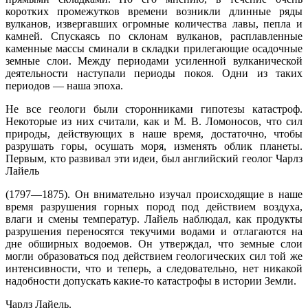
коротких промежутков времени возникли длинные ряды
вулканов, извергавших огромные количества лавы, пепла и
камней. Спускаясь по склонам вулканов, расплавленные
каменные массы сминали в складки прилегающие осадочные
земные слои. Между периодами усиленной вулканической
деятельности наступали периоды покоя. Одни из таких
периодов — наша эпоха.
Не все геологи были сторонниками гипотезы катастроф.
Некоторые из них считали, как и М. В. Ломоносов, что сил
природы, действующих в наше время, достаточно, чтобы
разрушать горы, осушать моря, изменять облик планеты.
Первым, кто развивал эти идеи, был английский геолог Чарлз
Лайель
(1797—1875). Он внимательно изучал происходящие в наше
время разрушения горных пород под действием воздуха,
влаги и смены температур. Лайель наблюдал, как продукты
разрушения переносятся текучими водами и отлагаются на
дне обширных водоемов. Он утверждал, что земные слои
могли образоваться под действием геологических сил той же
интенсивности, что и теперь, а следовательно, нет никакой
надобности допускать какие-то катастрофы в истории Земли.
Чарлз Лайель.