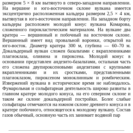
размером 5 × 8 км вытянуто в северо-западном направлении.
На вершине и юго-восточном склоне вулкана имеется
эксцентрично расположенная кальдера размером 2,5 × 4 км,
вытянутая в юго-восточном направлении. На западном борту
кальдеры расположен молодой конус вулкана Комарова,
сложенного пирокластическим материалом. На вулкане два
кратера — вершинный и побочный на восточном склоне.
Вершинный имеет вид провальной воронки, открытой на
юго-восток. Диаметр кратера 300 м, глубина — 60–70 м.
Докальдерный вулкан сложен базальтами с вкрапленниками
плагиоклаза, оливина и пироксена. Молодой конус в
основании представлен андезито-базальтами, остальная часть
его сложена двупироксеновыми андезитами с крупными
вкрапленниками и их сростками, представленными
плагиоклазом, пироксеном моноклинным и ромбическим.
Извержений вулкана в историческое время не наблюдалось.
Фумарольная и сольфатарная деятельность широко развиты в
главном кратере молодого конуса, на его северном склоне и
таком же склоне докальдерной постройки. Более слабые
сольфатары отмечаются на южном склоне древнего конуса и в
кратере побочного, относящегося к молодому вулкану. Состав
газов обычный, основную часть их занимает водяной пар