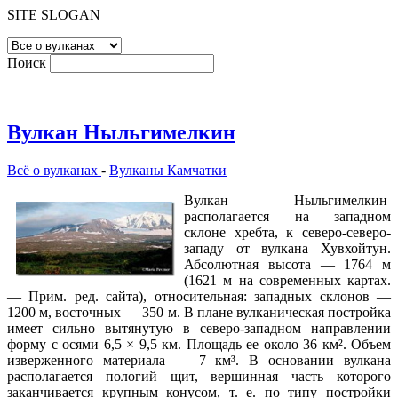
SITE SLOGAN
Поиск
Вулкан Ныльгимелкин
Всё о вулканах
-
Вулканы Камчатки
Вулкан Ныльгимелкин
располагается на западном
склоне хребта, к северо-северо-
западу от вулкана Хувхойтун.
Абсолютная высота — 1764 м
(1621 м на современных картах.
— Прим. ред. сайта), относительная: западных склонов —
1200 м, восточных — 350 м. В плане вулканическая постройка
имеет сильно вытянутую в северо-западном направлении
форму с осями 6,5 × 9,5 км. Площадь ее около 36 км². Объем
изверженного материала — 7 км³. В основании вулкана
располагается пологий щит, вершинная часть которого
заканчивается крупным конусом, т. е. по типу постройки