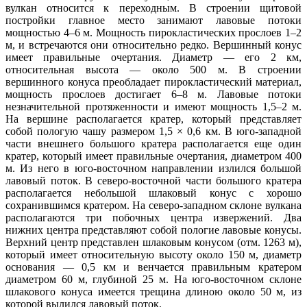
вулкан относится к переходным. В строении щитовой
постройки главное место занимают лавовые потоки
мощностью 4–6 м. Мощность пирокластических прослоев 1–2
м, и встречаются они относительно редко. Вершинный конус
имеет правильные очертания. Диаметр — его 2 км,
относительная высота — около 500 м. В строении
вершинного конуса преобладает пирокластический материал,
мощность прослоев достигает 6–8 м. Лавовые потоки
незначительной протяженности и имеют мощность 1,5–2 м.
На вершине располагается кратер, который представляет
собой пологую чашу размером 1,5 × 0,6 км. В юго-западной
части внешнего большого кратера располагается еще один
кратер, который имеет правильные очертания, диаметром 400
м. Из него в юго-восточном направлении излился большой
лавовый поток. В северо-восточной части большого кратера
располагается небольшой шлаковый конус с хорошо
сохранившимся кратером. На северо-западном склоне вулкана
располагаются три побочных центра извержений. Два
нижних центра представляют собой пологие лавовые конусы.
Верхний центр представлен шлаковым конусом (отм. 1263 м),
который имеет относительную высоту около 150 м, диаметр
основания — 0,5 км и венчается правильным кратером
диаметром 60 м, глубиной 25 м. На юго-восточном склоне
шлакового конуса имеется трещина длиною около 50 м, из
которой вылился лавовый поток.