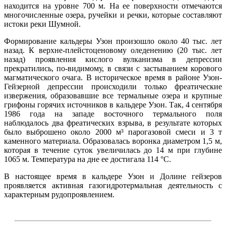
находится на уровне 700 м. На ее поверхности отмечаются
многочисленные озера, ручейки и речки, которые составляют
истоки реки Шумной.
Формирование кальдеры Узон произошло около 40 тыс. лет
назад. К верхне-плейстоценовому оледенению (20 тыс. лет
назад) проявления кислого вулканизма в депрессии
прекратились, по-видимому, в связи с застыванием корового
магматического очага. В историческое время в районе Узон-
Гейзерной депрессии происходили только фреатические
извержения, образовавшие все термальные озера и крупные
грифоны горячих источников в кальдере Узон. Так, 4 сентября
1986 года на западе восточного термального поля
наблюдалось два фреатических взрыва, в результате которых
было выброшено около 2000 м³ парогазовой смеси и 3 т
каменного материала. Образовалась воронка диаметром 1,5 м,
которая в течение суток увеличилась до 14 м при глубине
1065 м. Температура на дне ее достигала 114 °С.
В настоящее время в кальдере Узон и Долине гейзеров
проявляется активная газогидротермальная деятельность с
характерным рудопроявлением.