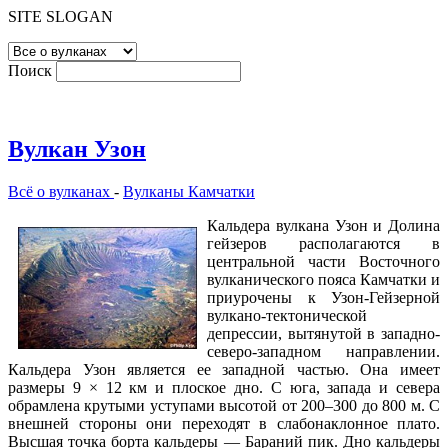
SITE SLOGAN
Поиск
Вулкан Узон
Всё о вулканах
-
Вулканы Камчатки
Кальдера вулкана Узон и Долина
гейзеров располагаются в
центральной части Восточного
вулканического пояса Камчатки и
приурочены к Узон-Гейзерной
вулкано-тектонической
депрессии, вытянутой в западно-
северо-западном направлении.
Кальдера Узон является ее западной частью. Она имеет
размеры 9 × 12 км и плоское дно. С юга, запада и севера
обрамлена крутыми уступами высотой от 200–300 до 800 м. С
внешней стороны они переходят в слабонаклонное плато.
Высшая точка борта кальдеры — Бараний пик. Дно кальдеры