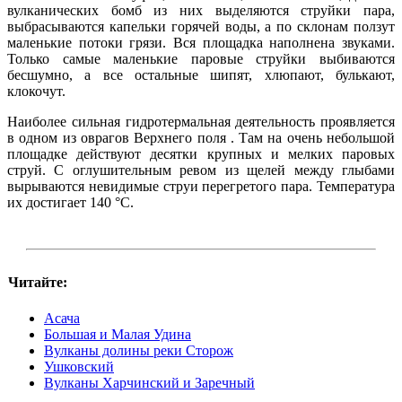
вулканических бомб из них выделяются струйки пара,
выбрасываются капельки горячей воды, а по склонам ползут
маленькие потоки грязи. Вся площадка наполнена звуками.
Только самые маленькие паровые струйки выбиваются
бесшумно, а все остальные шипят, хлюпают, булькают,
клокочут.
Наиболее сильная гидротермальная деятельность проявляется
в одном из оврагов Верхнего поля . Там на очень небольшой
площадке действуют десятки крупных и мелких паровых
струй. С оглушительным ревом из щелей между глыбами
вырываются невидимые струи перегретого пара. Температура
их достигает 140 °C.
Читайте:
Асача
Большая и Малая Удина
Вулканы долины реки Сторож
Ушковский
Вулканы Харчинский и Заречный