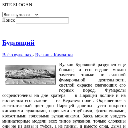
SITE SLOGAN
Поиск
Бурлящий
Всё о вулканах
-
Вулканы Камчатки
Вулкан Бурлящий разрушен еще
больше, и его издали можно
заметить только по сильной
фумарольной деятельности,
светлой окраске слагающих его
горных пород. Фумаролы
сосредоточены на дне кратера — в Парящей долине и на
восточном его склоне — на Верхнем поле . Окрашенное в
желто-зеленый цвет дно Парящей долины густо покрыто
кипящими лужицами, паровыми струйками, фонтанчиками,
крохотными грязевыми вулканчиками. Здесь можно увидеть
миниатюрные модели всех типов вулканов, только сложены
они не из лавы и туфов, а из глины, и вместо огня, дыма и