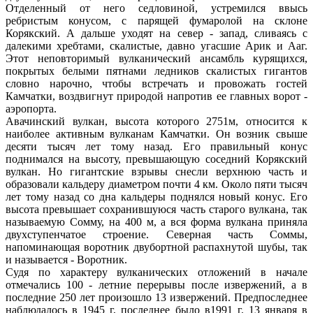
Отделенный от него седловиной, устремился ввысь
ребристым конусом, с парящей фумаролой на склоне
Корякский. А дальше уходят на север - запад, сливаясь с
далекими хребтами, скалистые, давно угасшие Арик и Ааг.
Этот неповторимый вулканический ансамбль курящихся,
покрытых белыми пятнами ледников скалистых гигантов
словно нарочно, чтобы встречать и провожать гостей
Камчатки, воздвигнут природой напротив ее главных ворот -
аэропорта.
Авачинский вулкан, высота которого 2751м, относится к
наиболее активным вулканам Камчатки. Он возник свыше
десяти тысяч лет тому назад. Его правильный конус
поднимался на высоту, превышающую соседний Корякский
вулкан. Но гигантские взрывы снесли верхнюю часть и
образовали кальдеру диаметром почти 4 км. Около пяти тысяч
лет тому назад со дна кальдеры поднялся новый конус. Его
высота превышает сохранившуюся часть старого вулкана, так
называемую Сомму, на 400 м, а вся форма вулкана приняла
двухступенчатое строение. Северная часть Соммы,
напоминающая воротник двубортной распахнутой шубы, так
и называется - Воротник.
Судя по характеру вулканических отложений в начале
отмечались 100 - летние перерывы после извержений, а в
последние 250 лет произошло 13 извержений. Предпоследнее
наблюдалось в 1945 г, последнее было в1991 г. 13 января в