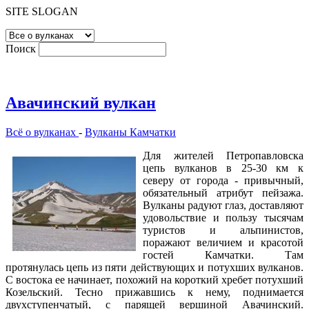
SITE SLOGAN
Поиск
Авачинский вулкан
Всё о вулканах
-
Вулканы Камчатки
Для жителей Петропавловска
цепь вулканов в 25-30 км к
северу от города - привычный,
обязательный атрибут пейзажа.
Вулканы радуют глаз, доставляют
удовольствие и пользу тысячам
туристов и альпинистов,
поражают величием и красотой
гостей Камчатки. Там
протянулась цепь из пяти действующих и потухших вулканов.
С востока ее начинает, похожий на короткий хребет потухший
Козельский. Тесно прижавшись к нему, поднимается
двухступенчатый, с парящей вершиной Авачинский.