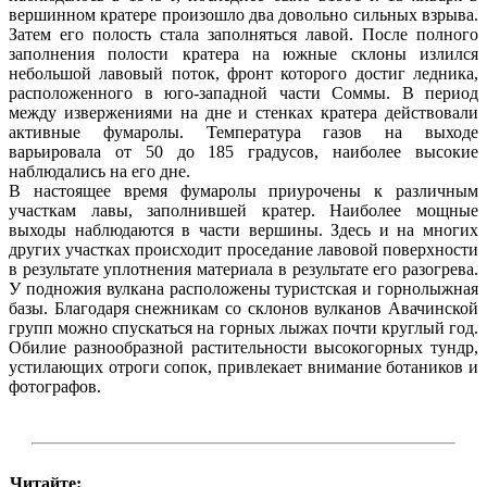
вершинном кратере произошло два довольно сильных взрыва.
Затем его полость стала заполняться лавой. После полного
заполнения полости кратера на южные склоны излился
небольшой лавовый поток, фронт которого достиг ледника,
расположенного в юго-западной части Соммы. В период
между извержениями на дне и стенках кратера действовали
активные фумаролы. Температура газов на выходе
варьировала от 50 до 185 градусов, наиболее высокие
наблюдались на его дне.
В настоящее время фумаролы приурочены к различным
участкам лавы, заполнившей кратер. Наиболее мощные
выходы наблюдаются в части вершины. Здесь и на многих
других участках происходит проседание лавовой поверхности
в результате уплотнения материала в результате его разогрева.
У подножия вулкана расположены туристская и горнолыжная
базы. Благодаря снежникам со склонов вулканов Авачинской
групп можно спускаться на горных лыжах почти круглый год.
Обилие разнообразной растительности высокогорных тундр,
устилающих отроги сопок, привлекает внимание ботаников и
фотографов.
Читайте: