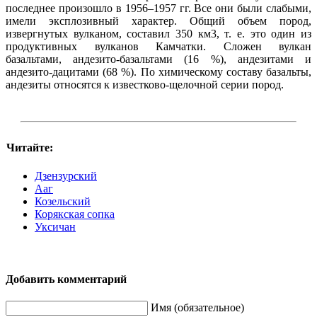
последнее произошло в 1956–1957 гг. Все они были слабыми,
имели эксплозивный характер. Общий объем пород,
извергнутых вулканом, составил 350 км3, т. е. это один из
продуктивных вулканов Камчатки. Сложен вулкан
базальтами, андезито-базальтами (16 %), андезитами и
андезито-дацитами (68 %). По химическому составу базальты,
андезиты относятся к известково-щелочной серии пород.
Читайте:
Дзензурский
Ааг
Козельский
Корякская сопка
Уксичан
Добавить комментарий
Имя (обязательное)