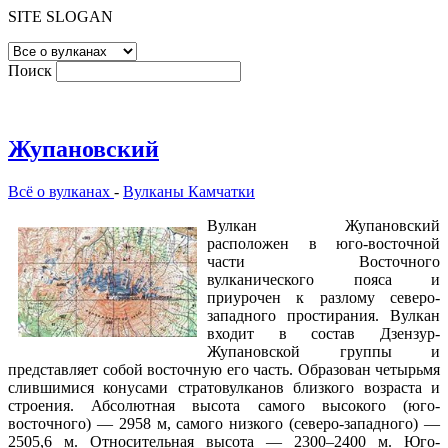
SITE SLOGAN
Поиск
Жупановский
Всё о вулканах
-
Вулканы Камчатки
Вулкан Жупановский
расположен в юго-восточной
части Восточного
вулканического пояса и
приурочен к разлому северо-
западного простирания. Вулкан
входит в состав Дзензур-
Жупановской группы и
представляет собой восточную его часть. Образован четырьмя
слившимися конусами стратовулканов близкого возраста и
строения. Абсолютная высота самого высокого (юго-
восточного) — 2958 м, самого низкого (северо-западного) —
2505,6 м. Относительная высота — 2300–2400 м. Юго-