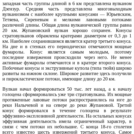
западная часть группы длиной в 6 км представлена вулканом
Дзензур. Средняя часть представлена многовыходным
вулканизмом с наиболее крупными конусами — Юрьевским,
Тетяева, Сиреневым и мелкими лавовыми потоками
различной длины. Общая длина вулканической группы равна
20 км. Жупановский вулкан хорошо сохранен. Конусы
стратовулканов обрамлены кратерами диаметром от 0,3 до 1
км. Наиболее сохранившимся является кратер третьего конуса.
На дне и в стенках его периодически отмечаются мощные
фумаролы. Конус является самым молодым, поэтому
последние извержения происходили через него. Не менее
активные фумаролы отмечаются и в кратере второго конуса.
Побочные конусы и экструзивные купола (типа тюйя) широко
развиты на южном склоне. Широкое развитие здесь получили
и пирокластические потоки, имеющие длину до 20 км.
Вулкан начал формироваться 50 тыс. лет назад, а к началу
голоцена сформировались уже три стратовулкана. Их мощные
протяженные лавовые потоки распространились на юге до
реки Налычевой и на севере до реки Жупановой. Третий
конус формировался в течение голоцена в результате
эффузивно-эксплозивной деятельности. На остальных конусах
эффузивная деятельность имела ограниченный характер, в
связи с чем потоки их небольшие. С конца 18-го столетия
всего известно шесть извержений третьего конуса. Самое