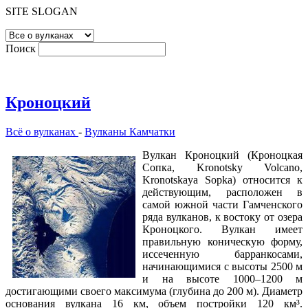
SITE SLOGAN
Поиск
Кроноцкий
Всё о вулканах
-
Вулканы Камчатки
Вулкан Кроноцкий (Кроноцкая
Сопка, Kronotsky Volcano,
Kronotskaya Sopka) относится к
действующим, расположен в
самой южной части Гамченского
ряда вулканов, к востоку от озера
Кроноцкого. Вулкан имеет
правильную коническую форму,
иссеченную барранкосами,
начинающимися с высоты 2500 м
и на высоте 1000–1200 м
достигающими своего максимума (глубина до 200 м). Диаметр
основания вулкана 16 км, объем постройки 120 км³.