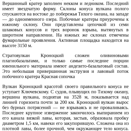
Вершинный кратер заполнен некком и ледником. Последний
имеет звездчатую форму. Склоны конуса вулкана полого
спускаются на востоке до побережья Тихого океана, на западе
— до одноименного озера. Побочные кратеры приурочены к
южному склону. Они представлены цепочкой из семи
шлаковых конусов и трех воронок взрыва, вытянутых в
широтном направлении. На южных же склонах отмечены
фумарольные проявления. Активная площадка находится на
высоте 3150 м.
Стратовулкан Кроноцкий сложен оливиновыми
плагиобазальтами, и только самые последние порции
ювенильного материала имеют андезито-базальтовый состав.
Это небольшая привершинная экструзия и лавовый поток
побочного кратера Красная сопочка
Вулкан Кроноцкий красотой своего правильного конуса не
уступает Ключевскому. С судов, плывущих по Тихому океану,
вершина вулкана, поднятая на 3528 м, показывается над
линией горизонта почти за 200 км. Кроноцкий вулкан вырос
без бурных потрясений — не взрываясь и не проваливаясь.
Последнее крупное извержение закончилось выпиранием из
его канала вязкой лавы, которая, застыв, образовала пробку
диаметром 1,5 км, навеки его закупорившую. Сложена она из
плотной лавы, более прочной, чем окружающее тело конуса.