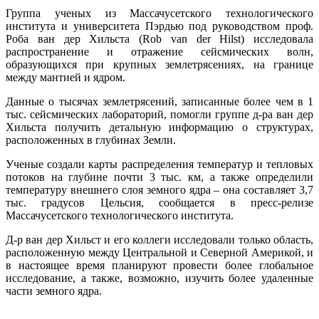
Группа ученых из Массачусетского технологического
института и университета Пэрдью под руководством проф.
Роба ван дер Хильста (Rob van der Hilst) исследовала
распространение и отражение сейсмических волн,
образующихся при крупных землетрясениях, на границе
между мантией и ядром.
Данные о тысячах землетрясений, записанные более чем в 1
тыс. сейсмических лабораторий, помогли группе д-ра ван дер
Хильста получить детальную информацию о структурах,
расположенных в глубинах Земли.
Ученые создали карты распределения температур и тепловых
потоков на глубине почти 3 тыс. км, а также определили
температуру внешнего слоя земного ядра – она составляет 3,7
тыс. градусов Цельсия, сообщается в пресс-релизе
Массачусетского технологического института.
Д-р ван дер Хильст и его коллеги исследовали только область,
расположенную между Центральной и Северной Америкой, и
в настоящее время планируют провести более глобальное
исследование, а также, возможно, изучить более удаленные
части земного ядра.