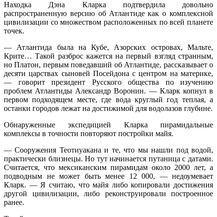
Находка Дэна Кларка подтвердила довольно
распространенную версию об Атлантиде как о комплексной
цивилизации со множеством расположенных по всей планете
точек.
— Атлантида была на Кубе, Азорских островах, Мальте,
Крите… Такой разброс кажется на первый взгляд странным,
но Платон, первым поведавший об Атлантиде, рассказывает о
десяти царствах сыновей Посейдона с центром на материке,
— говорит президент Русского общества по изучению
проблем Атлантиды Александр Воронин. — Кларк копнул в
первом подходящем месте, где вода круглый год теплая, а
останки городов лежат на достижимой для водолазов глубине.
Обнаруженные экспедицией Кларка пирамидальные
комплексы в точности повторяют постройки майя.
— Сооружения Теотиуакана и те, что мы нашли под водой,
практически близнецы. Но тут начинается путаница с датами.
Считается, что мексиканским пирамидам около 2000 лет, а
подводным не может быть менее 12 000, — недоумевает
Кларк. — Я считаю, что майя либо копировали достижения
другой цивилизации, либо реконструировали построенное
ранее.