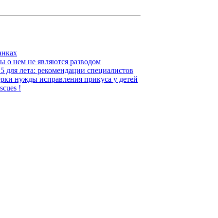
анках
ы о нем не являются разводом
.5 для лета: рекомендации специалистов
рки нужды исправления прикуса у детей
scues !