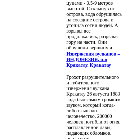
цунами - 3,5-9 метров
высотой. Отхлынув от
острова, вода обрушилась
на соседние острова и
утопила сотни людей. А
взрывы все
продолжались, разрывая
гору на части. Они
обрушили вершину и ...
Извержения вулканов –
ИНДОНЕЗИЯ, о-в
Кракатау, Кракатау
Грохот разрушительного
и губительного
извержения вулкана
Кракатау 26 августа 1883
года был самым громким
звуком, который когда-
либо слышало
человечество. 200000
человек погибли от огня,
расплавленной лавы,
падающих обломков,
пепла и цу...