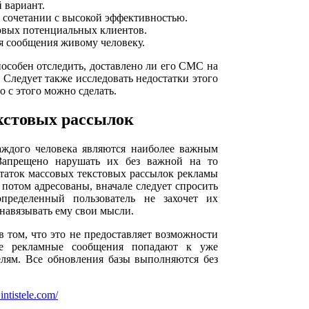
 вариант.
в сочетании с высокой эффективностью.
овых потенциальных клиентов.
я сообщения живому человеку.
особен отследить, доставлено ли его СМС на
 Следует также исследовать недостатки этого
 с этого можно сделать.
кстовых рассылок
аждого человека являются наиболее важным
Запрещено нарушать их без важной на то
таток массовых текстовых рассылок рекламы
т потом адресованы, вначале следует спросить
пределенный пользователь не захочет их
 навязывать ему свои мысли.
в том, что это не предоставляет возможности
се рекламные сообщения попадают к уже
елям. Все обновления базы выполняются без
intistele.com/