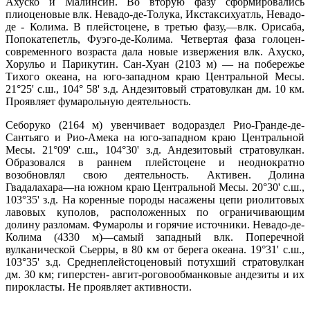
Ахуско и Малинсин. Во вторую фазу сформировались
плиоценовые влк. Невадо-де-Толука, Икстаксихуатль, Невадо-
де - Колима. В плейстоцене, в третью фазу,—влк. Орисаба,
Попокатепетль, Фуэго-де-Колима. Четвертая фаза голоцен-
современного возраста дала новые извержения влк. Ахуско,
Хорульо и Парикутин. Сан-Хуан (2103 м) — на побережье
Тихого океана, на юго-западном краю Центральной Месы.
21°25' с.ш., 104° 58' з.д. Андезитовый стратовулкан дм. 10 км.
Проявляет фумарольную деятельность.
Себоруко (2164 м) увенчивает водораздел Рио-Гранде-де-
Сантьяго и Рио-Амека на юго-западном краю Центральной
Месы. 21°09' с.ш., 104°30' з.д. Андезитовый стратовулкан.
Образовался в раннем плейстоцене и неоднократно
возобновлял свою деятельность. Активен. Долина
Гвадалахара—на южном краю Центральной Месы. 20°30' с.ш.,
103°35' з.д. На коренные породы насажены цепи риолитовых
лавовых куполов, расположенных по ограничивающим
долину разломам. Фумаролы и горячие источники. Невадо-де-
Колима (4330 м)—самый западный влк. Поперечной
вулканической Сьерры, в 80 км от берега океана. 19°31' с.ш.,
103°35' з.д. Среднеплейстоценовый потухший стратовулкан
дм. 30 км; гиперстен- авгит-роговообманковые андезиты и их
пирокласты. Не проявляет активности.