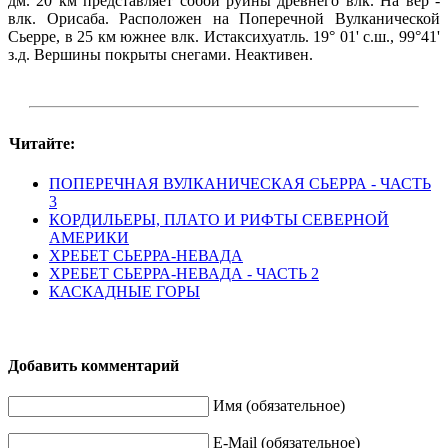
дм. 20 км представляет собой руины древнего влк. На вер -
влк. Орисаба. Расположен на Поперечной Вулканической
Сьерре, в 25 км южнее влк. Истаксихуатль. 19° 01' с.ш., 99°41'
з.д. Вершины покрыты снегами. Неактивен.
Читайте:
ПОПЕРЕЧНАЯ ВУЛКАНИЧЕСКАЯ СЬЕРРА - ЧАСТЬ
3
КОРДИЛЬЕРЫ, ПЛАТО И РИФТЫ СЕВЕРНОЙ
АМЕРИКИ
ХРЕБЕТ СЬЕРРА-НЕВАДА
ХРЕБЕТ СЬЕРРА-НЕВАДА - ЧАСТЬ 2
КАСКАДНЫЕ ГОРЫ
Добавить комментарий
Имя (обязательное)
E-Mail (обязательное)