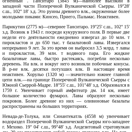
огненный . Танситаро (3845 м)—наиболее высокий в
западной части Поперечной Вулканической Сьерры. 19°28'
с.ш., 102° 18' з.д. Это руины древнего влк., окруженные более
молодыми пиками: Кинсео, Приего, Пальмас. Неактивен.
Парикутин (2775 м)—севернее Танситаро. 19°25' с.ш., 102° 15'
з.д. Возник в 1943 г. посреди кукурузного поля. В первые две
недели его деятельности ежедневно извергал до 10 млн. т
пирокластов и до 650 тыс. т базальтовой лавы. Извергался
непрерывно 9 лет. За это время он выбросил 3,5 млрд. т лавы
и пирокластов, 39 млн. т водяного пара. Его жидкие
базальтовые лавы, быстро растекаясь, погребли несколько
деревень. На влк. и вокруг него возникли побочные конусы.
В р-не влк. десятки потухших влк. В настоящее время
неактивен. Хорульо (1320 м) —значительно южнее главной
цепи влк.—на границе Поперечной Вулканической Сьерры с
Южной Сьеррой-Мадре. 18°55' с.ш., 101°48' з.д. Образовался в
1759 г. Увенчивает горный амфитеатр дм. 14 км, имеет
большое количество фумарол. Лавы образуют несколько
покровов. Более древние из них — оливиновые базальты
распространены на больших территориях.
Невада-де-Толука, или Синантекатль (4558 м) увенчивает
водораздел Поперечной Вулканической Сьерры юго-западнее
г. Мехико. 19° 04' с.ш., 99°48' з.д. Андезитовый стратовулкан