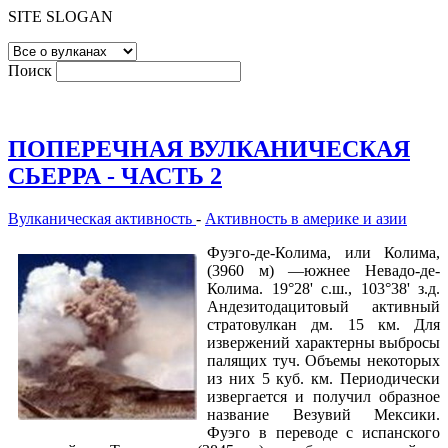
SITE SLOGAN
Поиск
ПОПЕРЕЧНАЯ ВУЛКАНИЧЕСКАЯ
СЬЕРРА - ЧАСТЬ 2
Вулканическая активность
-
Активность в америке и азии
Фуэго-де-Колима, или Колима,
(3960 м) —южнее Невадо-де-
Колима. 19°28' с.ш., 103°38' з.д.
Андезитодацитовый активный
стратовулкан дм. 15 км. Для
извержений характерны выбросы
палящих туч. Объемы некоторых
из них 5 куб. км. Периодически
извергается и получил образное
название Везувий Мексики.
Фуэго в переводе с испанского