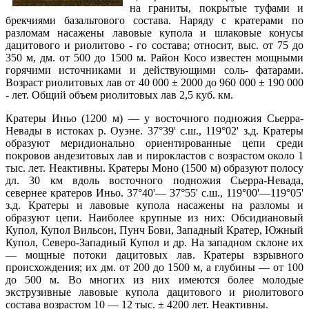
на граниты, покрытые туфами и
брекчиями базальтового состава. Наряду с кратерами по
разломам насажены лавовые купола и шлаковые конусы
дацитового и риолитово - го состава; относит, выс. от 75 до
350 м, дм. от 500 до 1500 м. Район Косо известен мощными
горячими источниками и действующими соль- фатарами.
Возраст риолитовых лав от 40 000 ± 2000 до 960 000 ± 190 000
- лет. Общий объем риолитовых лав 2,5 куб. км.
Кратеры Иньо (1200 м) — у восточного подножия Сьерра-
Невады в истоках р. Оуэне. 37°39' с.ш., 119°02' з.д. Кратеры
образуют меридионально ориентированные цепи среди
покровов андезитовых лав и пирокластов с возрастом около 1
тыс. лет. Неактивны. Кратеры Моно (1500 м) образуют полосу
дл. 30 км вдоль восточного подножия Сьерра-Невада,
севернее кратеров Иньо. 37°40'— 37°55' с.ш., 119°00'—119°05'
з.д. Кратеры и лавовые купола насажены на разломы и
образуют цепи. Наиболее крупные из них: Обсидиановый
Купол, Купол Вильсон, Пунч Бови, Западный Кратер, Южный
Купол, Северо-Западный Купол и др. На западном склоне их
— мощные потоки дацитовых лав. Кратеры взрывного
происхождения; их дм. от 200 до 1500 м, а глубины — от 100
до 500 м. Во многих из них имеются более молодые
экструзивные лавовые купола дацитового и риолитового
состава возрастом 10 — 12 тыс. ± 4200 лет. Неактивны.