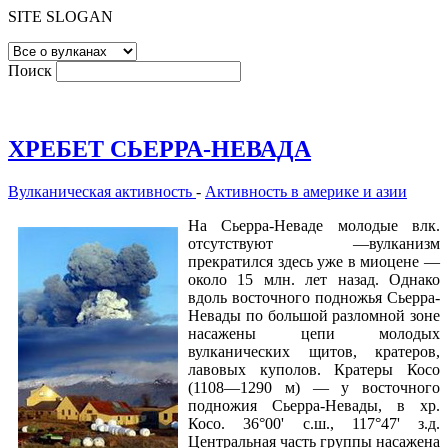
SITE SLOGAN
Поиск
ХРЕБЕТ СЬЕРРА-НЕВАДА
Вулканическая активность
-
Активность в америке и азии
На Сьерра-Неваде молодые влк.
отсутствуют —вулканизм
прекратился здесь уже в миоцене —
около 15 млн. лет назад. Однако
вдоль восточного подножья Сьерра-
Невады по большой разломной зоне
насажены цепи молодых
вулканических щитов, кратеров,
лавовых куполов. Кратеры Косо
(1108—1290 м) — у восточного
подножия Сьерра-Невады, в хр.
Косо. 36°00' с.ш., 117°47' з.д.
Центральная часть группы насажена