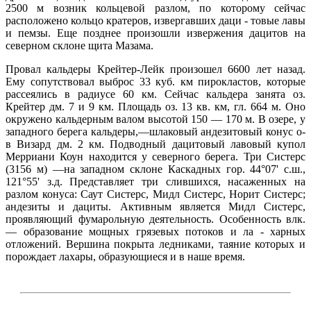
2500 м возник кольцевой разлом, по которому сейчас
расположено кольцо кратеров, извергавших даци - товые лавы
и пемзы. Еще позднее произошли извержения дацитов на
северном склоне щита Мазама.
Провал кальдеры Крейтер-Лейк произошел 6600 лет назад.
Ему сопутствовал выброс 33 куб. км пирокластов, которые
рассеялись в радиусе 60 км. Сейчас кальдера занята оз.
Крейтер дм. 7 и 9 км. Площадь оз. 13 кв. км, гл. 664 м. Оно
окружено кальдерным валом высотой 150 — 170 м. В озере, у
западного берега кальдеры,—шлаковый андезитовый конус о-
в Визард дм. 2 км. Подводный дацитовый лавовый купол
Мерриани Коун находится у северного берега. Три Систерс
(3156 м) —на западном склоне Каскадных гор. 44°07' с.ш.,
121°55' з.д. Представляет три слившихся, насаженных на
разлом конуса: Саут Систерс, Мидл Систерс, Норит Систерс;
андезиты и дациты. Активным является Мидл Систерс,
проявляющий фумарольную деятельность. Особенность влк.
— образование мощных грязевых потоков и ла - харных
отложений. Вершина покрыта ледниками, таяние которых и
порождает лахары, образующиеся и в наше время.