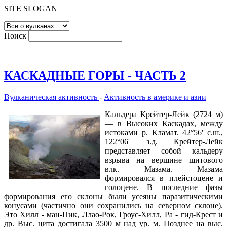
SITE SLOGAN
Поиск
КАСКАДНЫЕ ГОРЫ - ЧАСТЬ 2
Вулканическая активность
-
Активность в америке и азии
Кальдера Крейтер-Лейк (2724 м)
— в Высоких Каскадах, между
истоками р. Кламат. 42°56' с.ш.,
122°06' з.д. Крейтер-Лейк
представляет собой кальдеру
взрыва на вершине щитового
влк. Мазама. Мазама
формировался в плейстоцене и
голоцене. В последние фазы
формирования его склоны были усеяны паразитическими
конусами (частично они сохранились на северном склоне).
Это Хилл - ман-Пик, Ллао-Рок, Гроус-Хилл, Pa - гид-Крест и
др. Выс. цита достигала 3500 м над ур. м. Позднее на выс.