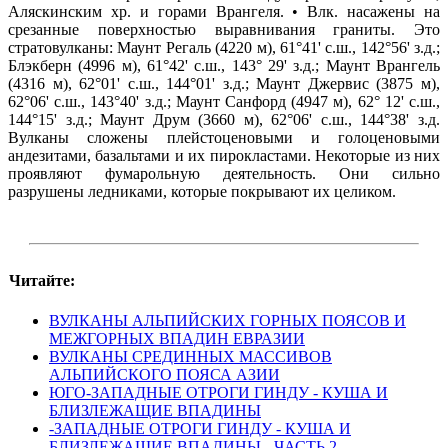
Аляскинским хр. и горами Врангеля. • Влк. насажены на
срезанные поверхностью выравнивания граниты. Это
стратовулканы: Маунт Регаль (4220 м), 61°41' с.ш., 142°56' з.д.;
Блэкберн (4996 м), 61°42' с.ш., 143° 29' з.д.; Маунт Врангель
(4316 м), 62°01' с.ш., 144°01' з.д.; Маунт Джервис (3875 м),
62°06' с.ш., 143°40' з.д.; Маунт Санфорд (4947 м), 62° 12' с.ш.,
144°15' з.д.; Маунт Друм (3660 м), 62°06' с.ш., 144°38' з.д.
Вулканы сложены плейстоценовыми и голоценовыми
андезитами, базальтами и их пирокластами. Некоторые из них
проявляют фумарольную деятельность. Они сильно
разрушены ледниками, которые покрывают их целиком.
Читайте:
ВУЛКАНЫ АЛЬПИЙСКИХ ГОРНЫХ ПОЯСОВ И
МЕЖГОРНЫХ ВПАДИН ЕВРАЗИИ
ВУЛКАНЫ СРЕДИННЫХ МАССИВОВ
АЛЬПИЙСКОГО ПОЯСА АЗИИ
ЮГО-ЗАПАДНЫЕ ОТРОГИ ГИНДУ - КУША И
БЛИЗЛЕЖАЩИЕ ВПАДИНЫ
-ЗАПАДНЫЕ ОТРОГИ ГИНДУ - КУША И
БЛИЗЛЕЖАЩИЕ ВПАДИНЫ - ЧАСТЬ 2