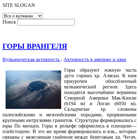
SITE SLOGAN
Поиск
ГОРЫ ВРАНГЕЛЯ
Вулканическая активность
-
Активность в америке и азии
Горы образуют южную часть
дуги горных хр. Аляски. К ним
приурочен обособленный
вулканический регион. Здесь
находятся высочайшие вершины
Северной Америки Мак-Кинли
(6194 м) и Логан (6050 м).
Складчатые хр. сложены
палеозойскими и мезозойскими породами, прорванными
крупными интрузиями гранитов. Структуры формировались с
юры По миоцен. Горы в рельефе оформились в плиоцене—
плейстоцене. В это же время формировались и влк., которые
связаны с межгорным грабеном между береговым хр. Чугач,