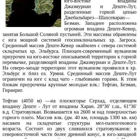
юго-востоке впадины
Джазмуриан и Деште-Лут,
разделенные горной цепью
Джебальбарез—Шахсеваран—
Безман. Западнее расположена
огромная впадина Деште-Кевир,
занятая Большой Соляной пустыней. Эти массивы обрамлены
с юга мощной системой геосинклинальных хр. Загроса.
Срединный массив Деште-Кевир окаймлен с севера системой
складчатых хр. Эльбурса. Плиоцен-современный вулканизм
приурочен на юго-востоке описываемой территории к горной
перемычке, разделяющей впадины Джазмуриан и Деште-Лут.
На северо-западе территории этот вулканизм проявился в хр.
Эльбурс и близ оз. Урмия. Срединный массив Деште-Лут
ограничен на юге с клад чато - глыбовыми горами. К этим
блокам приурочены крупные молодые влк.: Тефтан, Безман,
Гиранриг.
Тефтан (4050 м) —на плоскогорье Серхад, отделяющем
впадину Деште - Лут от впадины Харан. 28°36' с.ш., 61°36'
в.д. Стратовулкан. Возвышается на 2600 м над поверхностью
горного плато. Массив влк. (дм. 40 км, площадь 1300 кв. км)
насажен на складчатые структуры мел-палеогенового
возраста. Состоит из двух слившихся стратовулканов: в
северовосточной части более древний конус, в юго-западной