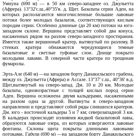
Умнуна (690 м) — в 50 км северо-западнее оз. Джульетта
(Афрера). 13°32'с.ш.,40°35'в. д. Щит. Базальты серии Аден, на
которых располагаются многочисленные большие лавовые
потоки более молодых базальтов, соответствующих кислым
породам серии. Особенно длинные (до 20 км) потоки на юго-
западном склоне. Вершина представляет собой два конуса,
насаженных рядом на разлом северо-западного простирания.
Имеется также вершинный кратер, вытянутый по разлому, В
стенках кратера обнажаются чередующиеся темные
базальтовые и светлые туфовые слои. Днище покрыто
молодыми лавами. В северной части кратера по трещинам
фумаролы.
Эрта-Але (640 м) —на западном борту Данакильского грабена,
между оз. Джульетта (Афрера) и Ассале. 13°37' с.ш., 40°36' в.д.
Щит,вытянутый на северо-запад. Дм. 10 и 20 км. Молодые
базальты, одновозрастные с толщей кислых пород серии
Аден. Вершина осложнена двумя кальдерами, насаженными
на разлом одна за другой. Вытянуты в северо-западном
направлении и представляют собой ряды слившихся кратеров.
Дм. юго - восточной кальдеры 5 и 7 км; северозападной 3 км.
В кальдерах происходят излияния жидкой базальтовой лавы,
образуются лавовые озера, из которых извергаются лавовые
фонтаны. Склоны щита покрыты длинными лавовыми
потоками. Габули (690 м) —на западном борту Данакильского