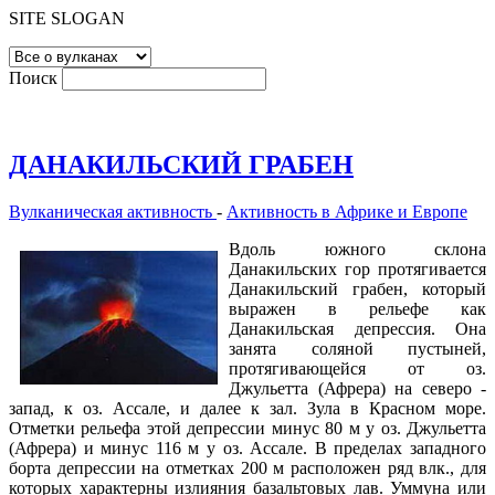
SITE SLOGAN
Поиск
ДАНАКИЛЬСКИЙ ГРАБЕН
Вулканическая активность
-
Активность в Африке и Европе
Вдоль южного склона
Данакильских гор протягивается
Данакильский грабен, который
выражен в рельефе как
Данакильская депрессия. Она
занята соляной пустыней,
протягивающейся от оз.
Джульетта (Афрера) на северо -
запад, к оз. Ассале, и далее к зал. Зула в Красном море.
Отметки рельефа этой депрессии минус 80 м у оз. Джульетта
(Афрера) и минус 116 м у оз. Ассале. В пределах западного
борта депрессии на отметках 200 м расположен ряд влк., для
которых характерны излияния базальтовых лав. Уммуна или