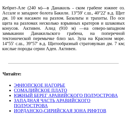
Кебрит-Але (240 м)—в Данакиль - ском грабене южнее оз.
Ассале и западнее болота Бакили. 13°59' с.ш., 40°22' в.д. Щит
дм. 10 км насажен на разлом. Базальты и трахиты. По оси
щита на разломах несколько взрывных кратеров и шлаковых
конусов. Активен. Алид (910 м) —на северо-западном
замыкании Данакильского грабена, на поперечной
тектонической перемычке близ зал. Зула на Красном море.
14°55' с.ш., 39°57' в.д. Щитообразный стратовулкан дм. 7 км;
кислые породы серии Аден. Активен.
Читайте:
ЭФИОПСКОЕ НАГОРЬЕ
СОМАЛИЙСКОЕ ПЛАТО
ЮЖНЫЙ БЕРЕГ АРАВИЙСКОГО ПОЛУОСТРОВА
ЗАПАДНАЯ ЧАСТЬ АРАВИЙСКОГО
ПОЛУОСТРОВА
ИОРДАНСКО-СИРИЙСКАЯ ЗОНА РИФТОВ