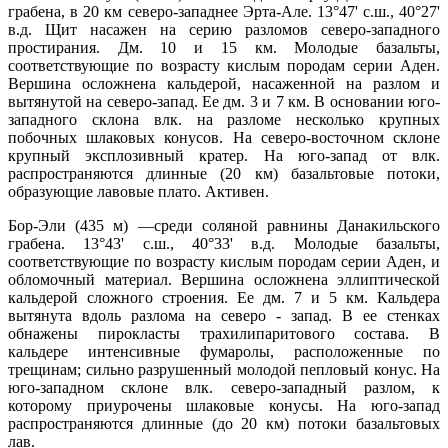
грабена, в 20 км северо-западнее Эрта-Але. 13°47' с.ш., 40°27'
в.д. Щит насажен на серию разломов северо-западного
простирания. Дм. 10 и 15 км. Молодые базальты,
соответствующие по возрасту кислым породам серии Аден.
Вершина осложнена кальдерой, насаженной на разлом и
вытянутой на северо-запад. Ее дм. 3 и 7 км. В основании юго-
западного склона влк. на разломе несколько крупных
побочных шлаковых конусов. На северо-восточном склоне
крупный эксплозивный кратер. На юго-запад от влк.
распространяются длинные (20 км) базальтовые потоки,
образующие лавовые плато. Активен.
Бор-Эли (435 м) —среди соляной равнины Данакильского
грабена. 13°43' с.ш., 40°33' в.д. Молодые базальты,
соответствующие по возрасту кислым породам серии Аден, и
обломочный материал. Вершина осложнена эллиптической
кальдерой сложного строения. Ее дм. 7 и 5 км. Кальдера
вытянута вдоль разлома на северо - запад. В ее стенках
обнажены пирокласты трахилипаритового состава. В
кальдере интенсивные фумаролы, расположенные по
трещинам; сильно разрушенный молодой пепловый конус. На
юго-западном склоне влк. северо-западный разлом, к
которому приурочены шлаковые конусы. На юго-запад
распространяются длинные (до 20 км) потоки базальтовых
лав.