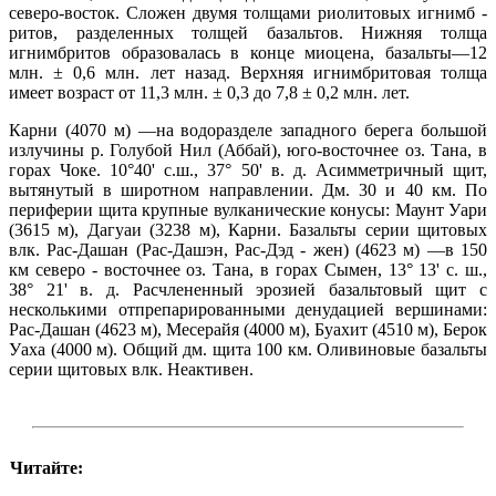
северо-восток. Сложен двумя толщами риолитовых игнимб -
ритов, разделенных толщей базальтов. Нижняя толща
игнимбритов образовалась в конце миоцена, базальты—12
млн. ± 0,6 млн. лет назад. Верхняя игнимбритовая толща
имеет возраст от 11,3 млн. ± 0,3 до 7,8 ± 0,2 млн. лет.
Карни (4070 м) —на водоразделе западного берега большой
излучины р. Голубой Нил (Аббай), юго-восточнее оз. Тана, в
горах Чоке. 10°40' с.ш., 37° 50' в. д. Асимметричный щит,
вытянутый в широтном направлении. Дм. 30 и 40 км. По
периферии щита крупные вулканические конусы: Маунт Уари
(3615 м), Дагуаи (3238 м), Карни. Базальты серии щитовых
влк. Рас-Дашан (Рас-Дашэн, Рас-Дэд - жен) (4623 м) —в 150
км северо - восточнее оз. Тана, в горах Сымен, 13° 13' с. ш.,
38° 21' в. д. Расчлененный эрозией базальтовый щит с
несколькими отпрепарированными денудацией вершинами:
Рас-Дашан (4623 м), Месерайя (4000 м), Буахит (4510 м), Берок
Уаха (4000 м). Общий дм. щита 100 км. Оливиновые базальты
серии щитовых влк. Неактивен.
Читайте: