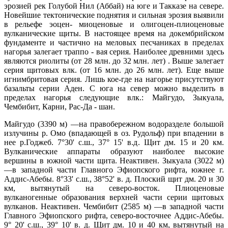
эрозией рек Голубой Нил (Аббай) на юге и Такказе на севере.
Новейшие тектонические поднятия и сильная эрозия выявили
в рельефе эоцен- миоценовые и олигоцен-плиоценовые
вулканические щиты. В настоящее время на докембрийском
фундаменте и частично на меловых песчаниках в пределах
нагорья залегает траппо - вая серия. Наиболее древними здесь
являются риолиты (от 28 млн. до 32 млн. лет) . Выше залегает
серия щитовых влк. (от 16 млн. до 26 млн. лет). Еще выше
игнимбритовая серия. Лишь кое-где на нагорье присутствуют
базальты серии Аден. С юга на север можно выделить в
пределах нагорья следующие влк.: Майгудо, Зыкуала,
Чембибит, Карни, Рас-Да - шан.
Майгудо (3390 м) —на правобережном водоразделе большой
излучины р. Омо (впадающей в оз. Рудольф) при впадении в
нее р.Годжеб. 7°30' с.ш., 37° 15' в.д. Щит дм. 15 и 20 км.
Вулканические аппараты образуют наиболее высокие
вершины в южной части щита. Неактивен. Зыкуала (3022 м)
—в западной части Главного Эфиопского рифта, южнее г.
Аддис-Абебы. 8°33' с.ш., 38°52' в. д. Плоский щит дм. 20 и 30
км, вытянутый на северо-восток. Плиоценовые
вулканогенные образования верхней части серии щитовых
вулканов. Неактивен. Чембибит (2585 м) —в западной части
Главного Эфиопского рифта, северо-восточнее Аддис-Абебы.
9° 20' с.ш., 39° 10' в. д. Щит дм. 10 и 40 км, вытянутый на