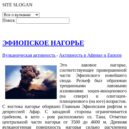
SITE SLOGAN
Поиск
ЭФИОПСКОЕ НАГОРЬЕ
Вулканическая активность
-
Активность в Африке и Европе
Это лавовое нагорье,
соответствующее привершинной
части Эфиопского новейшего
свода. Рельеф был образован
трещинными лавовыми
излияниями эоцен-миоценового
(на севере) и олигоцен-
плиоценового (на юге) возрастов.
С востока нагорье оборвано Главным Эфиопским рифтом и
депрессией Афар. С западной стороны ограничивается
грабеном, в кото - ром расположено оз. Тана. Отметки
центральной части нагорья от 3500 до 4600 м. Древняя
вулканогенная поверхность нагорья сильно расчленена