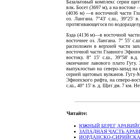
Базальтовый комплекс серии щит
влк. Босет (3697 м), а на востоке
(4036 м) —в восточной части Гл
оз. Лангана. 7°43' с.ш., 39°25'
протягивающегося по водоразделу
Бэда (4136 м)—в восточной части
восточнее оз. Лангана. 7° 55' с.
расположен в верхней части зап
восточной части Главного Эфиопск
востоку. 8° 15' с.ш., 39°58' 
окончание лавового плато Гугу.
выпуклостью на северо-запад на 
серией щитовых вулканов. Гугу-М
Эфиопского рифта, на северо-вост
с.ш., 40° 15' в. д. Щит дм. 7 км. Н
Читайте:
ЮЖНЫЙ БЕРЕГ АРАВИЙ
ЗАПАДНАЯ ЧАСТЬ АРА
ИОРДАНСКО-СИРИЙСКА