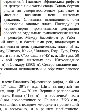
отрезанный Главным Эфиопским рифтом
от центральной части свода. Вдоль бортов
рифта по северо-восточным разломам в
миоцене возникли цепи щитовых
вулканов. Слившись основаниями, они
образовали лавовые плато. Последующая
неравномерно проявившаяся денудация
обособила отдельные вулканические щиты
в рельефе. Между бассейном р. Уаби -
ий океан, и бассейнами рек, впадающих в
 извилистая цепь вулканических плато. В их
ту, Ынколо, Какка, Чиллало, Бэда, Гугу, Гугу-
ти плато. 6°55' с.ш., 39°45' в. д. Щит дм. 50
о - вой серии щитовых влк. Юго-западнее
м) и Сомкару (3809 м). Северо-западнее щит
тся своими основаниями и образуют лавовое
н.
 плече Главного Эфиопского рифта, в 60 км
 17' с.ш., 39°29' в.д. Щит, вытянутый по
 км, шир. 15 — 20 км. Вершина расположена
тивен. Какка (4193 м)— в восточной части
 км юго-восточнее оз. Лангана. 7°23' с.ш.,
азовавшийся в позднем миоцене и проявивший
а, а возможно, и в раннем плейстоцене.