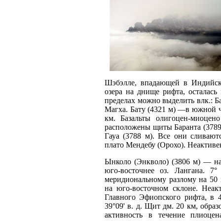
Шэбэлле, впадающей в Индийск
озера на днище рифта, осталась
пределах можно выделить влк.: Ба
Магха. Бату (4321 м) —в южной час
км. Базальты олигоцен-миоцен
расположены щиты Баранта (3789 
Гауа (3788 м). Все они сливаю
плато Мендебу (Орохо). Неактиве
Ынколо (Энкволо) (3806 м) — на
юго-восточнее оз. Лангана. 7°
меридиональному разлому на 50
на юго-восточном склоне. Неак
Главного Эфиопского рифта, в 40
39°09' в. д. Щит дм. 20 км, обр
активность в течение плиоцен