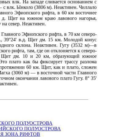
овых влк. На западе сливается основанием с
 — с влк. Ынколо (3806 м). Неактивен. Чиллало
авного Эфиопского рифта, в 60 км восточнее
 в. д. Щит на южном краю лавового нагорья,
 на север. Неактивен.
 Главного Эфиопского рифта, в 70 км северо-
ш., 39°24' в.д. Щит дм. 15 км. Молодой конус
адного склона. Неактивен. Гугу (3532 м)—в
ого рифта, там, где он отклоняется к северо-
в.д. Щит дм. 10 и 20 км, образующий южное
 Это плато как бы фиксирует трассу разлома
протяжении 60 км. Щит, как и плато, сложен
агха (3060 м) — в восточной части Главного
очном окончании лавового плато Гугу. 8° 35'
еактивен.
СКОГО ПОЛУОСТРОВА
ВИЙСКОГО ПОЛУОСТРОВА
Я ЗОНА РИФТОВ