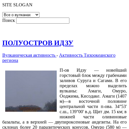
SITE SLOGAN
Поиск
ПОЛУОСТРОВ ИДЗУ
Вулканическая активность
-
Активность Тихоокеанского
региона
П-ов Идзу — новейший
горстовый блок между грабенами
заливов Суруга и Сагами. В его
пределах можно выделить
вулканы: Амаги, Омуро,
Ооджима, Кисодаке. Амаги (1407
м)—в восточной половине
центральной части п-ова. 34°53'
с.ш., 139°00' в.д. Щит дм. 15 км; в
нижней части оливиновые
базальты, а в верхней — двупироксеновые андезиты. На его
склонах более 20 паразитических конусов. Омуро (580 м) —