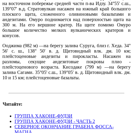
на восточном побережье средней части п-ва Идзу. 34°55' с.ш.,
139°07' в.д. Стратовулкан насажен на южный край большого
плоского щита, сложенного оливиновыми базальтами и
андезитами. Омуро поднимается над поверхностью щита на
300 м. На его вершине кратер. На щите помимо Омуро
большое количество мелких вулканических кратеров и
конусов.
Ооджима (982 м) —на берегу залива Суруга, близ г. Хеда. 34°
56' с. ш., 138° 50' в. д. Щитовидный влк. дм. 10 км;
плейстоценовые андезиты и пирокласты. Насажен на
разломы, секущие андезитовые покровы плио -
плейстоценового возраста. Кисодаке (799 м) —на берегу
залива Сагами. 35°05' с.ш., 139°05' в. д. Щитовидный влк. дм.
10 и 15 км; плейстоценовые базальты.
Читайте:
ГРУППА ХАКОНЕ-ФУДЗИ
ГРУППА ХАКОНЕ-ФУДЗИ - ЧАСТЬ 2
СЕВЕРНОЕ ОКОНЧАНИЕ ГРАБЕНА ФОССА-
МАГНА