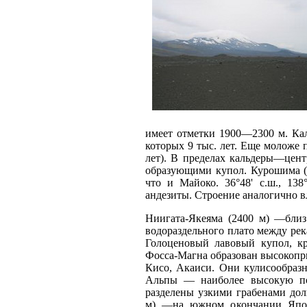
имеет отметки 1900—2300 м. Кал
которых 9 тыс. лет. Еще моложе п
лет). В пределах кальдеры—цент
образующими купол. Курошима (
что и Майоко. 36°48' с.ш., 138°
андезиты. Строение аналогично в
Ниигата-Якеяма (2400 м) —близ
водораздельного плато между река
Голоценовый лавовый купол, кр
Фосса-Магна образован высокопр
Кисо, Акаиси. Они кулисообраз
Альпы — наиболее высокую по
разделены узкими грабенами дол
м) —на южном окончании Япон