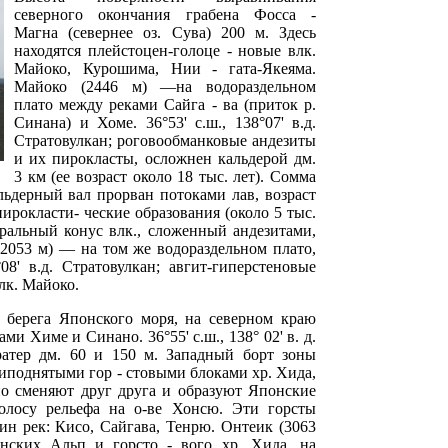
северного окончания грабена Фосса -
Магна (севернее оз. Сува) 200 м. Здесь
находятся плейстоцен-голоце - новые влк.
Майоко, Курошима, Нии - гата-Якеяма.
Майоко (2446 м) —на водораздельном
плато между реками Сайга - ва (приток р.
Синана) и Хоме. 36°53' с.ш., 138°07' в.д.
Стратовулкан; роговообманковые андезиты
и их пирокласты, осложнен кальдерой дм.
3 км (ее возраст около 18 тыс. лет). Сомма
ьдерный вал прорван потоками лав, возраст
ирокласти- ческие образования (около 5 тыс.
ральный конус влк., сложенный андезитами,
2053 м) — на том же водораздельном плато,
08' в.д. Стратовулкан; авгит-гиперстеновые
лк. Майоко.
 берега Японского моря, на северном краю
ми Химе и Синано. 36°55' с.ш., 138° 02' в. д.
атер дм. 60 и 150 м. Западный борт зоны
иподнятыми гор - стовыми блоками хр. Хида,
но сменяют друг друга и образуют Японские
лосу рельефа на о-ве Хонсю. Эти горсты
ин рек: Кисо, Сайгава, Тенрю. Онтеик (3063
ских Альп и горсто - вого хр. Хида, на