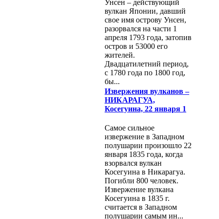
Унсен – действующий
вулкан Японии, давший
свое имя острову Унсен,
разорвался на части 1
апреля 1793 года, затопив
остров и 53000 его
жителей.
Двадцатилетний период,
с 1780 года по 1800 год,
бы...
Извержения вулканов –
НИКАРАГУА,
Косегуина, 22 января 1
Самое сильное
извержение в Западном
полушарии произошло 22
января 1835 года, когда
взорвался вулкан
Косегуина в Никарагуа.
Погибли 800 человек.
Извержение вулкана
Косегуина в 1835 г.
считается в Западном
полушарии самым ин...