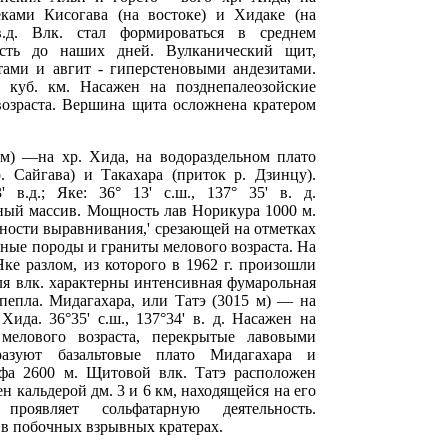
ками Кисогава (на востоке) и Хидаке (на
 в.д. Влк. стал формироваться в среднем
ость до наших дней. Вулканический щит,
ами и авгит - гиперстеновыми андезитами.
 куб. км. Насажен на позднепалеозойские
возраста. Вершина щита осложнена кратером
 м) —на хр. Хида, на водораздельном плато
. Сайгава) и Такахара (приток р. Дзинцу).
' в.д.; Яке: 36° 13' с.ш., 137° 35' в. д.
ный массив. Мощность лав Норикура 1000 м.
ности выравнивания,' срезающей на отметках
чные породы и граниты мелового возраста. На
ке разлом, из которого в 1962 г. произошли
ля влк. характерны интенсивная фумарольная
 пепла. Мидагахара, или Татэ (3015 м) — на
Хида. 36°35' с.ш., 137°34' в. д. Насажен на
мелового возраста, перекрытые лавовыми
разуют базальтовые плато Мидагахара и
ефа 2600 м. Щитовой влк. Татэ расположен
н кальдерой дм. 3 и 6 км, находящейся на его
проявляет сольфатарную деятельность.
в побочных взрывных кратерах.