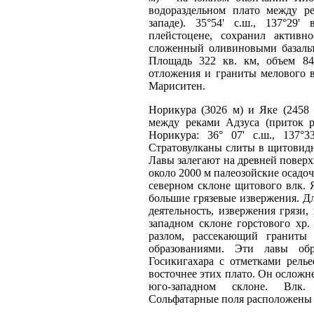
водораздельном плато между ре
западе). 35°54' с.ш., 137°29'
плейстоцене, сохранил активн
сложенный оливиновыми базальт
Площадь 322 кв. км, объем 84
отложения и граниты мелового 
Мариситен.
Норикура (3026 м) и Яке (2458
между реками Адзуса (приток р
Норикура: 36° 07' с.ш., 137°33
Стратовулканы слиты в щитовид
Лавы залегают на древней поверх
около 2000 м палеозойские осадо
северном склоне щитового влк. Я
большие грязевые извержения. Д
деятельность, извержения грязи,
западном склоне горстового хр. 
разлом, рассекающий граниты 
образованиями. Эти лавы об
Госикигахара с отметками рель
восточнее этих плато. Он осложне
юго-западном склоне. Влк. 
Сольфатарные поля расположены 