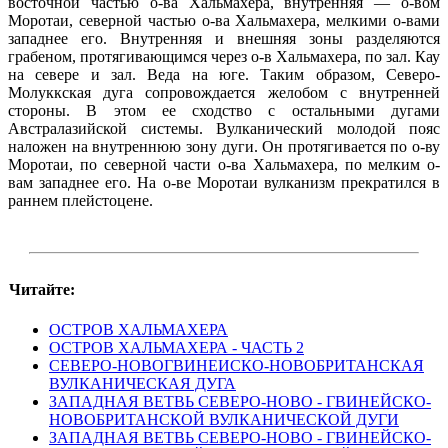
восточной частью о-ва Хальмахера, внутренняя — о-вом
Моротаи, северной частью о-ва Хальмахера, мелкими о-вами
западнее его. Внутренняя и внешняя зоны разделяются
грабеном, протягивающимся через о-в Хальмахера, по зал. Кау
на севере и зал. Веда на юге. Таким образом, Северо-
Молуккская дуга сопровождается желобом с внутренней
стороны. В этом ее сходство с остальными дугами
Австралазийской системы. Вулканический молодой пояс
наложен на внутреннюю зону дуги. Он протягивается по о-ву
Моротаи, по северной части о-ва Хальмахера, по мелким о-
вам западнее его. На о-ве Моротаи вулканизм прекратился в
раннем плейстоцене.
Читайте:
ОСТРОВ ХАЛЬМАХЕРА
ОСТРОВ ХАЛЬМАХЕРА - ЧАСТЬ 2
СЕВЕРО-НОВОГВИНЕИСКО-НОВОБРИТАНСКАЯ
ВУЛКАНИЧЕСКАЯ ДУГА
ЗАПАДНАЯ ВЕТВЬ СЕВЕРО-НОВО - ГВИНЕЙСКО-
НОВОБРИТАНСКОЙ ВУЛКАНИЧЕСКОЙ ДУГИ
ЗАПАДНАЯ ВЕТВЬ СЕВЕРО-НОВО - ГВИНЕЙСКО-