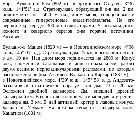
моря. Вулкан-о-в Бам (802 м)—в архипелаге Схаутен. 3°36'
ю.ш., 144°51' в.д. Стратовулкан, образующий о-в дм. 2 км,
поднимается на 2450 м над дном моря; голоценовые и
современные гиперстеновые андезитобазальты. На его
вершине кратер дм. 300 м с сольфатарами. У юго-западного,
южного и северного берегов о-ва горячие источники.
Активен.
Вулкан-о-в Манам (1829 м) — в Новогвинейском море. 4°06'
ю.ш., 145° 05' в. д. Стратовулкан дм. 25 км, в основании его о-
в дм. 10 км. Над дном моря поднимается на 2800 м. Конус
влк., сложенный базальтами и андезитобазальтами, разбит
двумя взаимно перпендикулярными разломами, по которым
расположены рифты. Активен. Вулкан-о-в Каркар (1831 м) —
в Новогвинейском море. 4°39' ю.ш., 145° 58' в. д. Андезито-
базальтовый стратовулкан образует о-в дм. 19 и 26 км.
Осложнен двойной кальдерой. Дм. внешней древней
кальдеры 6 км. В ее юго-восточной части молодая внутренняя
кальдера дм. 3 км. В ней активный кратер и лавовые конусы
Багиан и Улумам. На южном сегменте кальдеры конус
Канагион (1831 м).