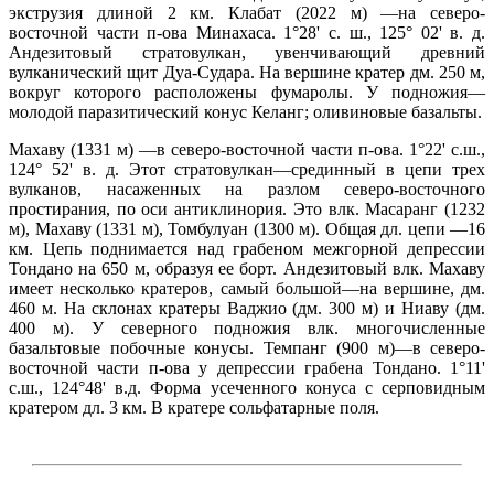
экструзия длиной 2 км. Клабат (2022 м) —на северо-
восточной части п-ова Минахаса. 1°28' с. ш., 125° 02' в. д.
Андезитовый стратовулкан, увенчивающий древний
вулканический щит Дуа-Судара. На вершине кратер дм. 250 м,
вокруг которого расположены фумаролы. У подножия—
молодой паразитический конус Келанг; оливиновые базальты.
Махаву (1331 м) —в северо-восточной части п-ова. 1°22' с.ш.,
124° 52' в. д. Этот стратовулкан—срединный в цепи трех
вулканов, насаженных на разлом северо-восточного
простирания, по оси антиклинория. Это влк. Масаранг (1232
м), Махаву (1331 м), Томбулуан (1300 м). Общая дл. цепи —16
км. Цепь поднимается над грабеном межгорной депрессии
Тондано на 650 м, образуя ее борт. Андезитовый влк. Махаву
имеет несколько кратеров, самый большой—на вершине, дм.
460 м. На склонах кратеры Ваджио (дм. 300 м) и Ниаву (дм.
400 м). У северного подножия влк. многочисленные
базальтовые побочные конусы. Темпанг (900 м)—в северо-
восточной части п-ова у депрессии грабена Тондано. 1°11'
с.ш., 124°48' в.д. Форма усеченного конуса с серповидным
кратером дл. 3 км. В кратере сольфатарные поля.