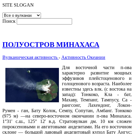
SITE SLOGAN
Поиск
ПОЛУОСТРОВ МИНАХАСА
Вулканическая активность
-
Активность Океании
Для восточной части п-ова
характерно развитие мощных
эффузивов плейстоценового и
голоценового возраста. Наиболее
известны здесь влк. (с востока на
запад): Тонкоко, Кла - бат,
Махаву, Темпанг, Тампусу, Са -
рангсонг, Лахендонг, Локон-
Румен - ган, Бату Колок, Семпу, Сопутан, Амбанг. Тонкоко
(975 м) —на северо-восточном окончании п-ова Минахаса.
1°31' с.ш., 125° 12' в.д. Стратовулкан дм. 10 км сложен
пироксеновыми и авгитовыми андезитами. На его восточном
склоне — большой лавовый андезитовый купол Бату Ангус;