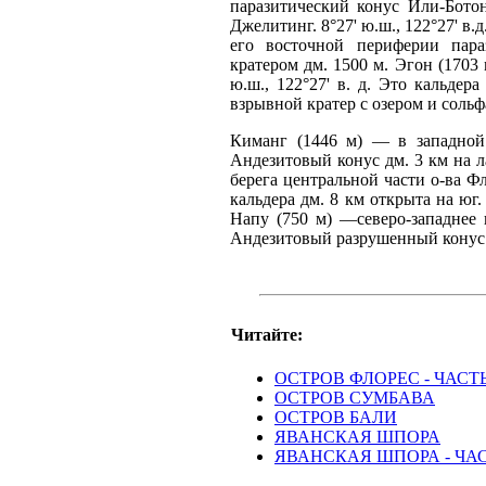
паразитический конус Или-Ботон
Джелитинг. 8°27' ю.ш., 122°27' в.
его восточной периферии пара
кратером дм. 1500 м. Эгон (1703 
ю.ш., 122°27' в. д. Это кальдер
взрывной кратер с озером и сольф
Киманг (1446 м) — в западной ч
Андезитовый конус дм. 3 км на 
берега центральной части о-ва Фл
кальдера дм. 8 км открыта на юг
Напу (750 м) —северо-западнее к
Андезитовый разрушенный конус 
Читайте:
ОСТРОВ ФЛОРЕС - ЧАСТЬ
ОСТРОВ СУМБАВА
ОСТРОВ БАЛИ
ЯВАНСКАЯ ШПОРА
ЯВАНСКАЯ ШПОРА - ЧАС