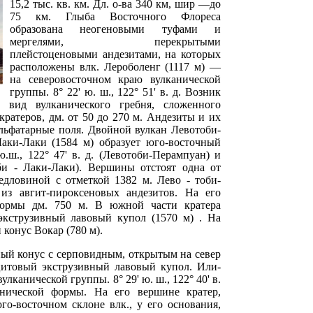
15,2 тыс. кв. км. Дл. о-ва 340 км, шир —до
75 км. Глыба Восточного Флореса
образована неогеновыми туфами и
мергелями, перекрытыми
плейстоценовыми андезитами, на которых
расположены влк. Лероболенг (1117 м) —
на северовосточном краю вулканической
группы. 8° 22' ю. ш., 122° 51' в. д. Возник
 вид вулканического гребня, сложенного
ратеров, дм. от 50 до 270 м. Андезиты и их
льфатарные поля. Двойной вулкан Левотоби-
Лаки-Лаки (1584 м) образует юго-восточный
.ш., 122° 47' в. д. (Левотоби-Перампуан) и
тоби - Лаки-Лаки). Вершины отстоят одна от
едловиной с отметкой 1382 м. Лево - тоби-
з авгит-пироксеновых андезитов. На его
формы дм. 750 м. В южной части кратера
экструзивный лавовый купол (1570 м) . На
конус Вокар (780 м).
ый конус с серповидным, открытым на север
ацитовый экструзивный лавовый купол. Или-
лканической группы. 8° 29' ю. ш., 122° 40' в.
онической формы. На его вершине кратер,
го-восточном склоне влк., у его основания,