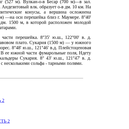
г (527 м). Вулкан-о-в Бесар (700 м)—в зал.
д. Андезитовый влк. образует о-в дм. 10 км. На
зитические конусы, а вершина осложнена
м) —на оси перешейка близ г. Маумере. 8°40'
а дм. 1500 м, в которой расположен молодой
атарами.
асти перешейка. 8°35' ю.ш., 122°00' в. д.
лавовом плато. Сукария (1500 м) — у южного
орес. 8°48' ю.ш., 121°46' в.д. Плейстоценовая
. В ее южной части фумарольные поля, Ндету
альдеры Сукария. 8° 43' ю.ш., 121°47' в. д.
с несколькими сольфа - тарными полями.
 2
ТЬ 2