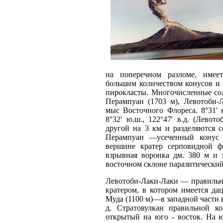
на поперечном разломе, имеет
большим количеством конусов и к
пирокласты. Многочисленные со
Перампуан (1703 м), Левотоби-
мыс Восточного Флореса. 8°31' ю
8°32' ю.ш., 122°47' в.д. (Лево
другой на 3 км и разделяются с
Перампуан —усеченный конус и
вершине кратер серповидной 
взрывная воронка дм. 380 м и 
восточном склоне паразитический 
Левотоби-Лаки-Лаки — правильн
кратером, в котором имеется д
Муда (1100 м)—в западной части ву
д. Стратовулкан правильной к
открытый на юго - восток. На ю