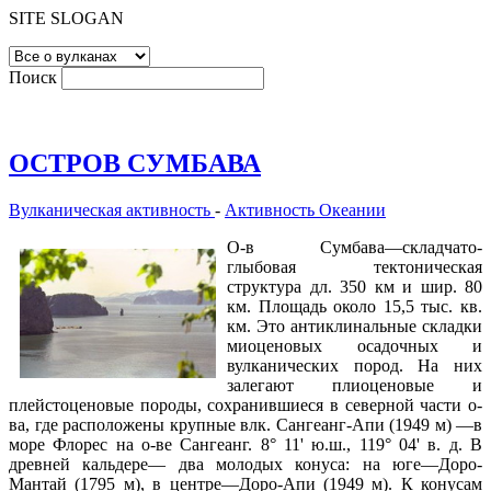
SITE SLOGAN
Поиск
ОСТРОВ СУМБАВА
Вулканическая активность
-
Активность Океании
О-в Сумбава—складчато-
глыбовая тектоническая
структура дл. 350 км и шир. 80
км. Площадь около 15,5 тыс. кв.
км. Это антиклинальные складки
миоценовых осадочных и
вулканических пород. На них
залегают плиоценовые и
плейстоценовые породы, сохранившиеся в северной части о-
ва, где расположены крупные влк. Сангеанг-Апи (1949 м) —в
море Флорес на о-ве Сангеанг. 8° 11' ю.ш., 119° 04' в. д. В
древней кальдере— два молодых конуса: на юге—Доро-
Мантай (1795 м), в центре—Доро-Апи (1949 м). К конусам