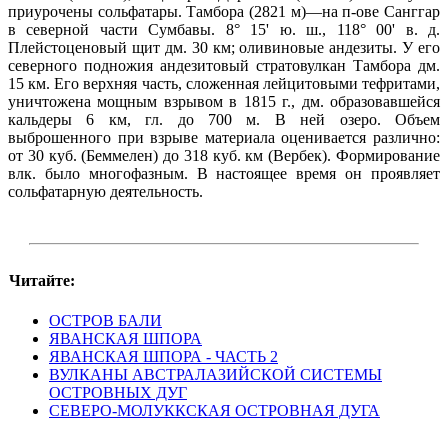
приурочены сольфатары. Тамбора (2821 м)—на п-ове Санггар
в северной части Сумбавы. 8° 15' ю. ш., 118° 00' в. д.
Плейстоценовый щит дм. 30 км; оливиновые андезиты. У его
северного подножия андезитовый стратовулкан Тамбора дм.
15 км. Его верхняя часть, сложенная лейцитовыми тефритами,
уничтожена мощным взрывом в 1815 г., дм. образовавшейся
кальдеры 6 км, гл. до 700 м. В ней озеро. Объем
выброшенного при взрыве материала оценивается различно:
от 30 куб. (Беммелен) до 318 куб. км (Вербек). Формирование
влк. было многофазным. В настоящее время он проявляет
сольфатарную деятельность.
Читайте:
ОСТРОВ БАЛИ
ЯВАНСКАЯ ШПОРА
ЯВАНСКАЯ ШПОРА - ЧАСТЬ 2
ВУЛКАНЫ АВСТРАЛАЗИЙСКОЙ СИСТЕМЫ
ОСТРОВНЫХ ДУГ
СЕВЕРО-МОЛУККСКАЯ ОСТРОВНАЯ ДУГА