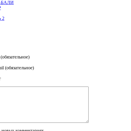
-БАЛИ
Р
 2
(обязательное)
il (обязательное)
т
о новых комментариях