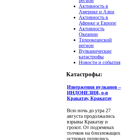
регион
Активность в
Америке и Азии
Активность в
Африке и Европе
Активность
Океании
Тихоокеанский
регион
Вулканические
катастрофы
Новости и события
Катастрофы:
Извержения вулканов –
ИНДОНЕЗИЯ, о-в
Кракатау, Кракатау
Всю ночь до утра 27
августа продолжались
взрывы Кракатау и
грохот. От подземных
толчков на близлежащих
островах рушились