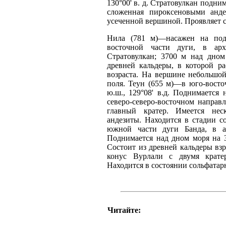
130°00' в. д. Стратовулкан подни
сложенная пироксеновыми анде
усеченной вершиной. Проявляет с
Нила (781 м)—насажен на под
восточной части дуги, в архи
Стратовулкан; 3700 м над дном
древней кальдеры, в которой р
возраста. На вершине небольшо
поля. Теун (655 м)—в юго-восточ
ю.ш., 129°08' в.д. Поднимается
северо-северо-восточном направ
главный кратер. Имеется нес
андезиты. Находится в стадии с
южной части дуги Банда, в арх
Поднимается над дном моря на 3
Состоит из древней кальдеры взр
конус Вурлали с двумя кратер
Находится в состоянии сольфатар
Читайте: