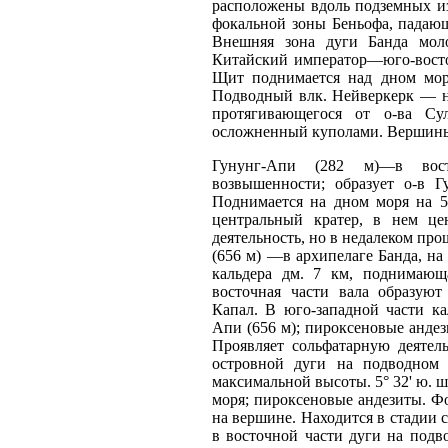
расположены вдоль подземных и
фокальной зоны Беньофа, падаю
Внешняя зона дуги Банда мол
Китайский император—юго-восточн
Щит поднимается над дном мор
Подводный влк. Нейверкерк — н
протягивающегося от о-ва Сул
осложненный куполами. Вершины 
Гунунг-Апи (282 м)—в вост
возвышенности; образует о-в Г
Поднимается на дном моря на 5
центральный кратер, в нем це
деятельность, но в недалеком пр
(656 м) —в архипелаге Банда, на о
кальдера дм. 7 км, поднимаю
восточная части вала образуют
Капал. В юго-западной части к
Апи (656 м); пироксеновые андези
Проявляет сольфатарную деятел
островной дуги на подводном 
максимальной высоты. 5° 32' ю. ш.
моря; пироксеновые андезиты. Ф
на вершине. Находится в стадии с
в восточной части дуги на подво