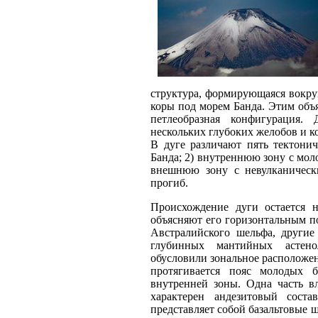
структура, формирующаяся вокру
коры под морем Банда. Этим объя
петлеобразная конфигурация.
нескольких глубоких желобов и к
В дуге различают пять тектони
Банда; 2) внутреннюю зону с мол
внешнюю зону с невулканическ
прогиб.
Происхождение дуги остается н
объясняют его горизонтальным п
Австралийского шельфа, другие
глубинных мантийных астено
обусловили зональное расположени
протягивается пояс молодых ба
внутренней зоны. Одна часть вл
характерен андезитовый соста
представляет собой базальтовые щ