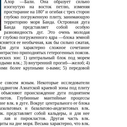
Алор —Бали. Она образует сильно
изогнутую на восток петлю, изменяя
простирание на 180° и огибая с трех сторон
глубоко погруженную плиту, занимающую
территорию моря Банда. Островная дуга
Банда представляет собой особую
разновидность дуг. Это очень молодая
г глубоко погруженного ядра —блока земной
сняется ее необычная, как бы сильно сжатая,
 Для дуги характерно сложное сочетание
онтрастно приподнятых гетерогенных поясов.
ческих зон: 1) центральный блок под морем
одыми влк.; 3) внутренний прогиб—желоб; 4)
ими более крупными о-вами; 5) передовой
е совсем ясным. Некоторые исследователи
оддвигом Азиатской краевой зоны под плиту
 объясняют происхождение дуги поднятием
литов. Глубинные мантийные процессы
е влк. в дуге. Вокруг центрального ее блока
зальтовых и базальтово-андезитовых влк.
к. представляет собой кальдеры, и для нее
в лав и пирокластов. Другая часть влк.
иты на дне моря. Весьма характерно, что влк.