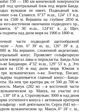
зобат 150 — 180 км конической поверхности
щей под центральный блок под морем Банда.
одых вулканов не имеет. Подводный влк.
ее о-ва Сулавеси. 6°37' ю.ш., 124° 13' в.д.
я на 1500 м. Вершина на глубине 2850 м.
а юго-восточном окончании подводного хр.,
авеси. 6° 36' ю.ш., 124°41' в. д. Щит,
подняты над дном моря на 1900 и 1800 м.
очной части подводной щитообразной
унунг - Апи. 6° 39' ю, ш., 126° 39' в. д.
000 м. На вершине, сложенной андезитами,
нтральный конус. Проявляет сольфатарную
ошлом извергал лавы и пирокласты. Банда-Апи
-ве Банданари. 4°32' ю.ш., 129° 53' в. д. Это
щаяся на 1150 м над дном моря. Южная и
 три вулканических о-ва: Лонтхор, Писанг,
альдеры поднимается главный конус—Банда-
ты. На нем три кратера дм. от 500 до 700 м.
ьность. Манук (282 м) —в восточной части
вулканическом хр. Манук, на участке его
, 130° 18' в. д. Стратовулкан; 3000 м над дном
орма усеченного конуса с активным кратером
ольфатар - ной деятельности. Серуа (641 м)—
дном вулканическом хр. Манук..6° 18' с. ш.,