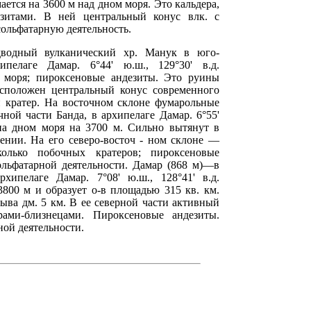
мается на 3600 м над дном моря. Это кальдера,
зитами. В ней центральный конус влк. с
ольфатарную деятельность.
водный вулканический хр. Манук в юго-
пелаге Дамар. 6°44' ю.ш., 129°30' в.д.
 моря; пироксеновые андезиты. Это руины
асположен центральный конус современного
й кратер. На восточном склоне фумарольные
ной части Банда, в архипелаге Дамар. 6°55'
 на дном моря на 3700 м. Сильно вытянут в
лении. На его северо-восточ - ном склоне —
колько побочных кратеров; пироксеновые
ольфатарной деятельности. Дамар (868 м)—в
ипелаге Дамар. 7°08' ю.ш., 128°41' в.д.
800 м и образует о-в площадью 315 кв. км.
ыва дм. 5 км. В ее северной части активный
ами-близнецами. Пироксеновые андезиты.
ной деятельности.