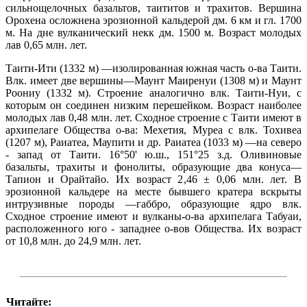
сильнощелочных базальтов, таититов и трахитов. Вершина
Орохена осложнена эрозионной кальдерой дм. 6 км и гл. 1700
м. На дне вулканический некк дм. 1500 м. Возраст молодых
лав 0,65 млн. лет.
Таити-Ити (1332 м) —изолированная южная часть о-ва Таити.
Влк. имеет две вершины—Маунт Маиренуи (1308 м) и Маунт
Роониу (1332 м). Строение аналогично влк. Таити-Нуи, с
которым он соединен низким перешейком. Возраст наиболее
молодых лав 0,48 млн. лет. Сходное строение с Таити имеют в
архипелаге Общества о-ва: Мехетия, Муреа с влк. Тохивеа
(1207 м), Раиатеа, Маупити и др. Раиатеа (1033 м) —на северо
- запад от Таити. 16°50' ю.ш., 151°25 з.д. Оливиновые
базальты, трахиты и фонолиты, образующие два конуса—
Тапион и Орайтайо. Их возраст 2,46 ± 0,06 млн. лет. В
эрозионной кальдере на месте бывшего кратера вскрыты
интрузивные породы —габбро, образующие ядро влк.
Сходное строение имеют и вулканы-о-ва архипелага Табуаи,
расположенного юго - западнее о-вов Общества. Их возраст
от 10,8 млн. до 24,9 млн. лет.
Читайте: