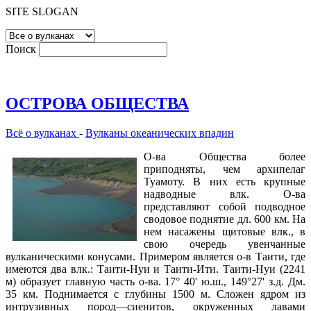
SITE SLOGAN
Поиск
ОСТРОВА ОБЩЕСТВА
Всё о вулканах
-
Вулканы океанических впадин
О-ва Общества более
приподняты, чем архипелаг
Туамоту. В них есть крупные
надводные влк. О-ва
представляют собой подводное
сводовое поднятие дл. 600 км. На
нем насажены щитовые влк., в
свою очередь увенчанные
вулканическими конусами. Примером является о-в Таити, где
имеются два влк.: Таити-Нуи и Таити-Ити. Таити-Нуи (2241
м) образует главную часть о-ва. 17° 40' ю.ш., 149°27' з.д. Дм.
35 км. Поднимается с глубины 1500 м. Сложен ядром из
интрузивных пород—сиенитов, окруженных лавами