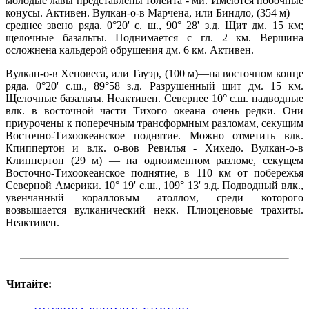
молодые лавы представлены толеита - ми. Имеются побочные
конусы. Активен. Вулкан-о-в Марчена, или Биндло, (354 м) —
среднее звено ряда. 0°20' с. ш., 90° 28' з.д. Щит дм. 15 км;
щелочные базальты. Поднимается с гл. 2 км. Вершина
осложнена кальдерой обрушения дм. 6 км. Активен.
Вулкан-о-в Хеновеса, или Тауэр, (100 м)—на восточном конце
ряда. 0°20' с.ш., 89°58 з.д. Разрушенный щит дм. 15 км.
Щелочные базальты. Неактивен. Севернее 10° с.ш. надводные
влк. в восточной части Тихого океана очень редки. Они
приурочены к поперечным трансформным разломам, секущим
Восточно-Тихоокеанское поднятие. Можно отметить влк.
Кпиппертон и влк. о-вов Ревилья - Хихедо. Вулкан-о-в
Клиппертон (29 м) — на одноименном разломе, секущем
Восточно-Тихоокеанское поднятие, в 110 км от побережья
Северной Америки. 10° 19' с.ш., 109° 13' з.д. Подводный влк.,
увенчанный коралловым атоллом, среди которого
возвышается вулканический некк. Плиоценовые трахиты.
Неактивен.
Читайте: