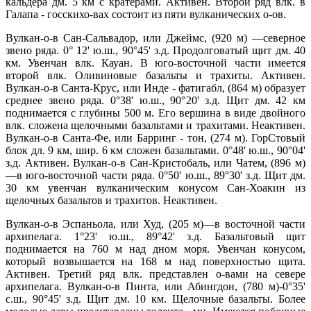
кальдера дм. 5 км с кратерами. Активен. Второй ряд влк. в
Галапа - госскихо-вах состоит из пяти вулканических о-ов.
Вулкан-о-в Сан-Сальвадор, или Джеймс, (920 м) —северное
звено ряда. 0° 12' ю.ш., 90°45' з.д. Продолговатый щит дм. 40
км. Увенчан влк. Кауан. В юго-восточной части имеется
второй влк. Оливиновые базальты и трахиты. Активен.
Вулкан-о-в Санта-Крус, или Инде - фатигабл, (864 м) образует
среднее звено ряда. 0°38' ю.ш., 90°20' з.д. Щит дм. 42 км
поднимается с глубины 500 м. Его вершина в виде двойного
влк. сложена щелочными базальтами и трахитами. Неактивен.
Вулкан-о-в Санта-Фе, или Барринг - тон, (274 м). ГорСтовый
блок дл. 9 км, шир. 6 км сложен базальтами. 0°48' ю.ш., 90°04'
з.д. Активен. Вулкан-о-в Сан-Кристобаль, или Чатем, (896 м)
—в юго-восточной части ряда. 0°50' ю.ш., 89°30' з.д. Щит дм.
30 км увенчан вулканическим конусом Сан-Хоакин из
щелочных базальтов и трахитов. Неактивен.
Вулкан-о-в Эспаньола, или Худ, (205 м)—в восточной части
архипелага. 1°23' ю.ш., 89°42' з.д. Базальтовый щит
поднимается на 760 м над дном моря. Увенчан конусом,
который возвышается на 168 м над поверхностью щита.
Активен. Третий ряд влк. представлен о-вами на севере
архипелага. Вулкан-о-в Пинта, или Абингдон, (780 м)-0°35'
с.ш., 90°45' з.д. Щит дм. 10 км. Щелочные базальты. Более