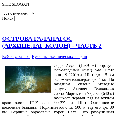
SITE SLOGAN
Поиск
ОСТРОВА ГАЛАПАГОС
(АРХИПЕЛАГ КОЛОН) - ЧАСТЬ 2
Всё о вулканах
-
Вулканы океанических впадин
Серро-Асуль (1689 м) образует
юго-западный конец о-ва. 0°50'
ю.ш., 91°20' з.д. Щит дм. 15 км
осложнен кальдерой дм. 4 км. На
западном склоне молодые
конусы. Активен. Вулкан-о-в
Санта-Мария, или ЧарльЗ, (640 м)
замыкает первый ряд на южном
краю о-вов. 1°17' ю.ш., 90°27' з.д. Щит. Оливиновые
щелочные базальты. Поднимается с гл. 500 м, где его дм. 30
км. Вершина образована горой Паха. Это разрушенная